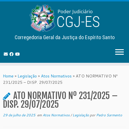
Corregedoria Geral da Justiça do Espírito Santo
Skip
to
Home
»
Legislação
»
Atos Normativos
»
ATO NORMATIVO Nº
content
231/2025 – DISP. 29/07/2025
ATO NORMATIVO Nº 231/2025 –
DISP. 29/07/2025
29 de julho de 2025
em
Atos Normativos
/
Legislação
por
Pedro Sarmento