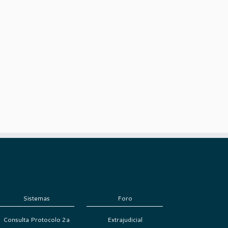
Sistemas
Foro
Consulta Protocolo 2a
Extrajudicial