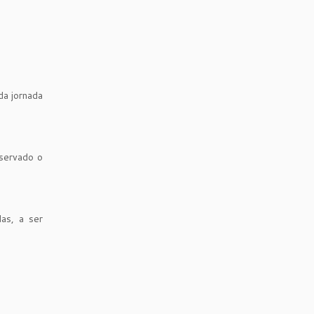
a jornada
bservado o
das, a ser