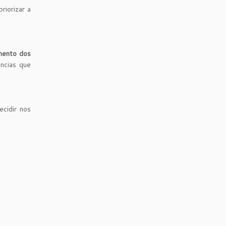
riorizar a
imento dos
ncias que
cidir nos