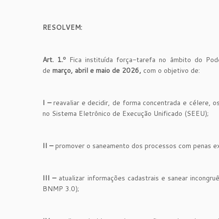
RESOLVEM:
Art. 1.º
Fica instituída força-tarefa no âmbito do Pod
de
março, abril e maio de 2026,
com o objetivo de:
I –
reavaliar e decidir, de forma concentrada e célere,
no Sistema Eletrônico de Execução Unificado (SEEU);
II –
promover o saneamento dos processos com penas extin
III –
atualizar informações cadastrais e sanear incongr
BNMP 3.0);