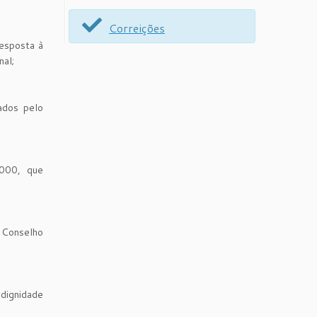
Correições
esposta à
nal;
ados pelo
0000, que
o Conselho
edignidade