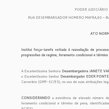
PODER JUDICIÁRIO
RUA DESEMBARGADOR HOMERO MAFRA,60 – Bairro
ATO NORM
Institui força-tarefa voltada à reavaliação de proc
progressões de regime, livramento condicional e término 
A Excelentíssima Senhora
Desembargadora JANETE V
o Excelentíssimo Senhor
Desembargador EDER PONTE
Carcerário (GMF-SC/ES), no uso de suas atribuições lega
CONSIDERANDO
a existência de elevado número de
livramento condicional e término de pena, identifica
SC/ES);