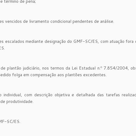
de término de pena;
tes vencidos de livramento condicional pendentes de análise.
es escalados mediante designação do GMF-SC/ES, com atuação fora d
ES.
o de plantão judiciário, nos termos da Lei Estadual n.º 7.854/2004, o
ncedido folga em compensação aos plantões excedentes.
 individual, com descrição objetiva e detalhada das tarefas realiza
 de produtividade.
GMF-SC/ES.