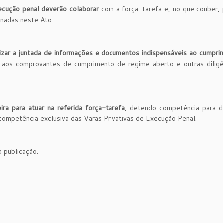
ecução penal deverão colaborar
com a força-tarefa e, no que couber, p
onadas neste Ato.
orizar a juntada de informações e documentos indispensáveis ao cumpr
 aos comprovantes de cumprimento de regime aberto e outras diligê
ra para atuar na referida força-tarefa
, detendo competência para de
ompetência exclusiva das Varas Privativas de Execução Penal.
 publicação.