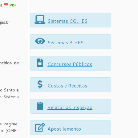
Sistemas CGJ-ES
us.br
Sistemas PJ-ES
ncidos de
Concursos Públicos
Custas e Receitas
to Santo e
do Sistema
Relatórios Inspeção
e regime,
Apostilamento
rio (GMF-