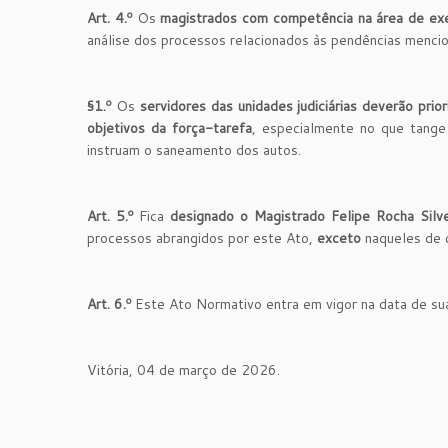
Art. 4.º
Os
magistrados com competência na área de ex
análise dos processos relacionados às pendências menci
§1.º
Os
servidores das unidades judiciárias deverão pri
objetivos da força-tarefa
, especialmente no que tange
instruam o saneamento dos autos.
Art. 5.º
Fica
designado o Magistrado Felipe Rocha Silvei
processos abrangidos por este Ato,
exceto
naqueles de c
Art. 6.º
Este Ato Normativo entra em vigor na data de sua
Vitória, 04 de março de 2026.