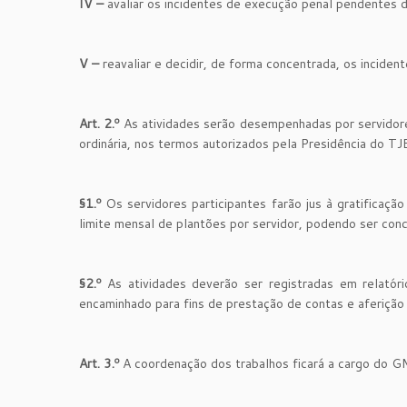
IV –
avaliar os incidentes de execução penal pendentes 
V –
reavaliar e decidir, de forma concentrada, os inciden
Art. 2.º
As atividades serão desempenhadas por servidor
ordinária, nos termos autorizados pela Presidência do TJ
§1.º
Os servidores participantes farão jus à gratificaçã
limite mensal de plantões por servidor, podendo ser co
§2.º
As atividades deverão ser registradas em relatório
encaminhado para fins de prestação de contas e aferição
Art. 3.º
A coordenação dos trabalhos ficará a cargo do 