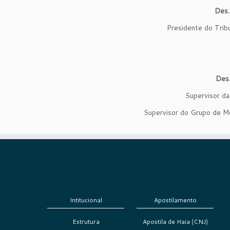
Des
Presidente do Tribu
Des
Supervisor da
Supervisor do Grupo de Mo
Intitucional
Apostilamento
Estrutura
Apostila de Haia (CNJ)