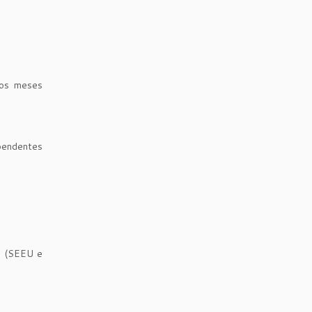
 os meses
 pendentes
os (SEEU e