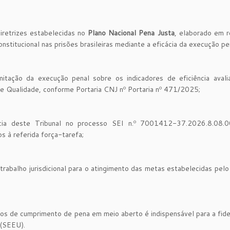
retrizes estabelecidas no
Plano Nacional Pena Justa
, elaborado em r
stitucional nas prisões brasileiras mediante a eficácia da execução pe
tação da execução penal sobre os indicadores de eficiência avali
e Qualidade, conforme Portaria CNJ nº Portaria nº 471/2025;
ncia deste Tribunal no processo SEI n.º 7001412-37.2026.8.08.
os à referida força-tarefa;
trabalho jurisdicional para o atingimento das metas estabelecidas pel
ros de cumprimento de pena em meio aberto é indispensável para a fid
 (SEEU).