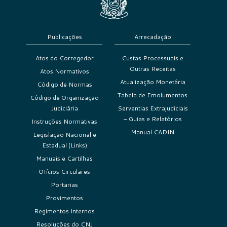
Publicações
Arrecadação
Atos do Corregedor
Custas Processuais e
Outras Receitas
Atos Normativos
Atualização Monetária
Código de Normas
Tabela de Emolumentos
Código de Organização
Judiciária
Serventias Extrajudiciais
– Guias e Relatórios
Instruções Normativas
Manual CADIN
Legislação Nacional e
Estadual (Links)
Manuais e Cartilhas
Ofícios Circulares
Portarias
Provimentos
Regimentos Internos
Resoluções do CNJ