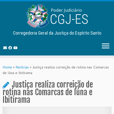
Corregedoria Geral da Justiça do Espírito Santo
Skip
to
Home
»
Notícias
»
Justiça realiza correição de rotina nas Comarcas
content
de Iúna e Ibitirama
Justiça realiza correição de
rotina nas Comarcas de Iúna e
Ibitirama