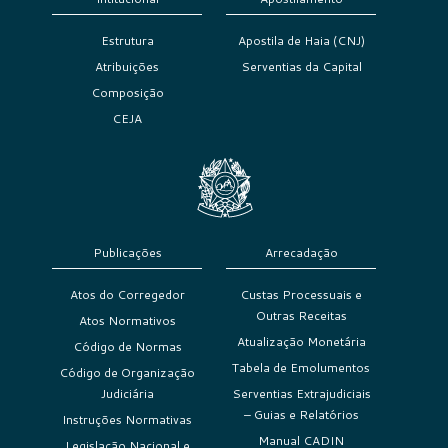
Estrutura
Apostila de Haia (CNJ)
Atribuições
Serventias da Capital
Composição
CEJA
Publicações
Arrecadação
Atos do Corregedor
Custas Processuais e
Outras Receitas
Atos Normativos
Atualização Monetária
Código de Normas
Tabela de Emolumentos
Código de Organização
Judiciária
Serventias Extrajudiciais
– Guias e Relatórios
Instruções Normativas
Manual CADIN
Legislação Nacional e