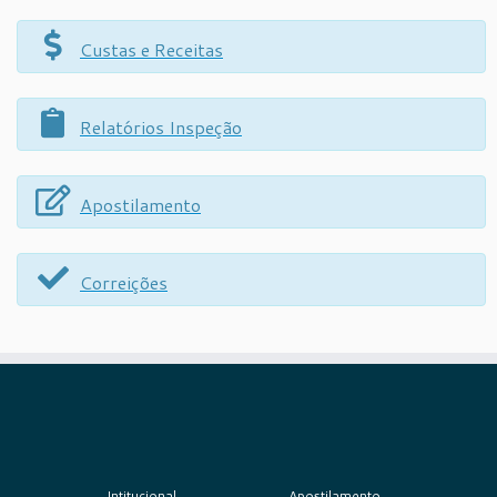
Custas e Receitas
Relatórios Inspeção
Apostilamento
Correições
Intitucional
Apostilamento