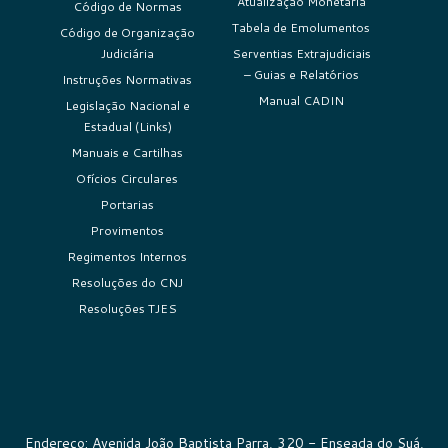
Atualização Monetária
Código de Normas
Tabela de Emolumentos
Código de Organização
Judiciária
Serventias Extrajudiciais
– Guias e Relatórios
Instruções Normativas
Manual CADIN
Legislação Nacional e
Estadual (Links)
Manuais e Cartilhas
Ofícios Circulares
Portarias
Provimentos
Regimentos Internos
Resoluções do CNJ
Resoluções TJES
Endereço: Avenida João Baptista Parra, 320 - Enseada do Suá,