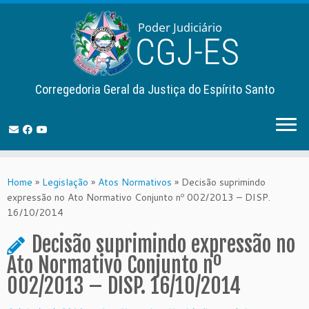
Corregedoria Geral da Justiça do Espírito Santo
Skip
to
Home
»
Legislação
»
Atos Normativos
»
Decisão suprimindo
content
expressão no Ato Normativo Conjunto nº 002/2013 – DISP.
16/10/2014
Decisão suprimindo expressão no
Ato Normativo Conjunto nº
002/2013 – DISP. 16/10/2014