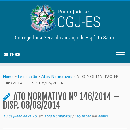
Corregedoria Geral da Justiça do Espírito Santo
Skip
to
Home
»
Legislação
»
Atos Normativos
»
ATO NORMATIVO Nº
content
146/2014 – DISP. 08/08/2014
ATO NORMATIVO Nº 146/2014 –
DISP. 08/08/2014
13 de junho de 2016
em
Atos Normativos
/
Legislação
por
admin