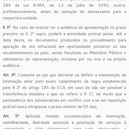
184 da Lei 8.069, de 13 de julho de 1990, ocorra,
preferencialmente, antes da remoção do adolescente para a
respectiva unidade.
§ 3º
. No caso de realizar-se a audiência de apresentação no prazo
previsto no § 2º supra, poderá a autoridade policial juntar, até a
data desta, os documentos produzidos no procedimento para
apuração de ato infracional em oportunidade posterior ao seu
encaminhamento ao juízo, sendo facultado ao Ministério Público o
aditamento da representação, inclusive por via oral e na própria
audiência.
Art. 4º.
Compete ao juiz que decretar ou deferir a manutenção da
internação zelar pelo exato cumprimento da regra estabelecida
pelo § 2º do artigo 185 do ECA, em caso de não ser possível a
transferência imediata a que se refere o § 1º, de modo que a
permanência dos adolescentes em conflito com a lei em repartição
policial nunca ultrapasse o prazo máximo de 05 dias.
Art. 5º.
Aplicada medida socioeducativa de internação,
semiliberdade, liberdade assistida e prestação de serviços à
comunidade, o Juízo determinará, para cada adolescente, a