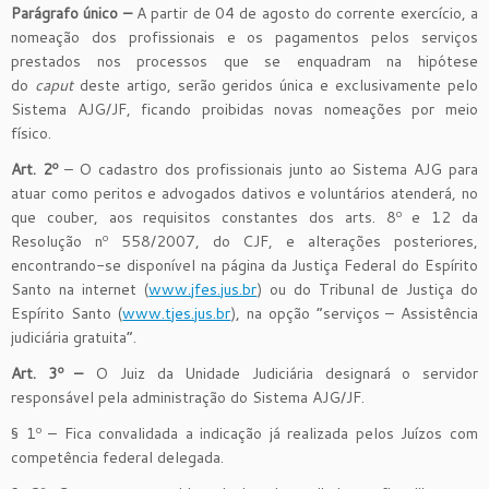
Parágrafo único –
A partir de 04 de agosto do corrente exercício, a
nomeação dos profissionais e os pagamentos pelos serviços
prestados nos processos que se enquadram na hipótese
do
caput
deste artigo, serão geridos única e exclusivamente pelo
Sistema AJG/JF, ficando proibidas novas nomeações por meio
físico.
Art. 2º
– O cadastro dos profissionais junto ao Sistema AJG para
atuar como peritos e advogados dativos e voluntários atenderá, no
que couber, aos requisitos constantes dos arts. 8º e 12 da
Resolução nº 558/2007, do CJF, e alterações posteriores,
encontrando-se disponível na página da Justiça Federal do Espírito
Santo na internet (
www.jfes.jus.br
) ou do Tribunal de Justiça do
Espírito Santo (
www.tjes.jus.br
), na opção “serviços – Assistência
judiciária gratuita”.
Art. 3º –
O Juiz da Unidade Judiciária designará o servidor
responsável pela administração do Sistema AJG/JF.
§ 1º – Fica convalidada a indicação já realizada pelos Juízos com
competência federal delegada.