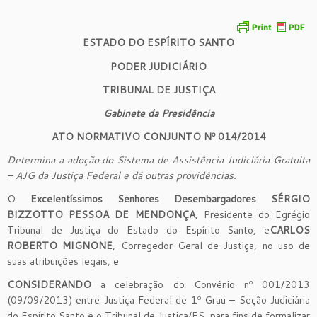
ESTADO DO ESPÍRITO SANTO
PODER JUDICIÁRIO
TRIBUNAL DE JUSTIÇA
Gabinete da Presidência
ATO NORMATIVO CONJUNTO Nº 0
14
/2014
Determina a adoção do Sistema de Assistência Judiciária Gratuita
– AJG da Justiça Federal e dá outras providências.
O
Excelentíssimos
Senhores Desembargadores
SÉRGIO
BIZZOTTO PESSOA DE MENDONÇA
, Presidente do Egrégio
Tribunal de Justiça do Estado do Espírito Santo, e
CARLOS
ROBERTO MIGNONE
, Corregedor Geral de Justiça, no uso de
suas atribuições legais, e
CONSIDERANDO
a celebração do Convênio nº 001/2013
(09/09/2013) entre Justiça Federal de 1º Grau – Seção Judiciária
do Espírito Santo e o Tribunal de Justiça/ES, para fins de formalizar