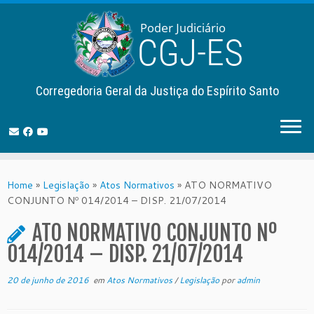
Corregedoria Geral da Justiça do Espírito Santo
Skip
to
Home
»
Legislação
»
Atos Normativos
»
ATO NORMATIVO
content
CONJUNTO Nº 014/2014 – DISP. 21/07/2014
ATO NORMATIVO CONJUNTO Nº
014/2014 – DISP. 21/07/2014
20 de junho de 2016
em
Atos Normativos
/
Legislação
por
admin