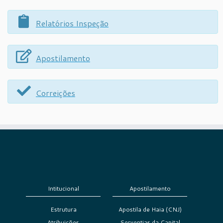
Relatórios Inspeção
Apostilamento
Correições
Intitucional
Apostilamento
Estrutura
Apostila de Haia (CNJ)
Atribuições
Serventias da Capital