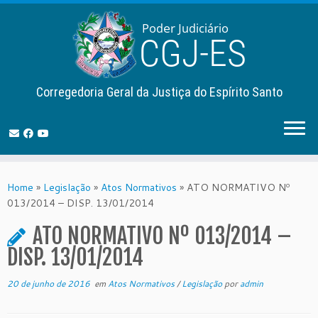
Corregedoria Geral da Justiça do Espírito Santo
Skip
to
Home
»
Legislação
»
Atos Normativos
»
ATO NORMATIVO Nº
content
013/2014 – DISP. 13/01/2014
ATO NORMATIVO Nº 013/2014 –
DISP. 13/01/2014
20 de junho de 2016
em
Atos Normativos
/
Legislação
por
admin