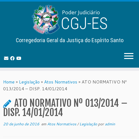
Corregedoria Geral da Justiça do Espírito Santo
Skip
to
Home
»
Legislação
»
Atos Normativos
»
ATO NORMATIVO Nº
content
013/2014 – DISP. 14/01/2014
ATO NORMATIVO Nº 013/2014 –
DISP. 14/01/2014
20 de junho de 2016
em
Atos Normativos
/
Legislação
por
admin