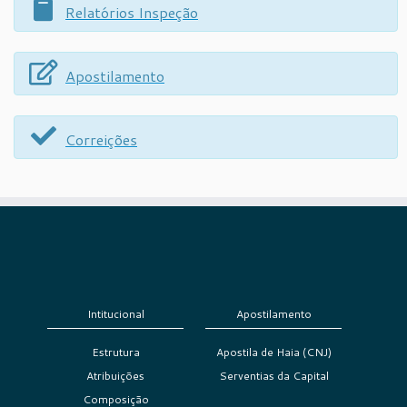
Relatórios Inspeção
Apostilamento
Correições
Intitucional
Apostilamento
Estrutura
Apostila de Haia (CNJ)
Atribuições
Serventias da Capital
Composição