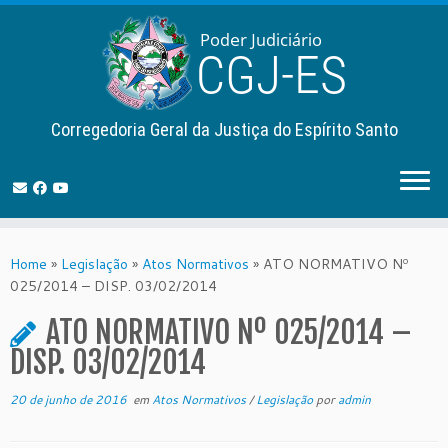
Corregedoria Geral da Justiça do Espírito Santo
Skip
to
Home
»
Legislação
»
Atos Normativos
»
ATO NORMATIVO Nº
content
025/2014 – DISP. 03/02/2014
ATO NORMATIVO Nº 025/2014 –
DISP. 03/02/2014
20 de junho de 2016
em
Atos Normativos
/
Legislação
por
admin