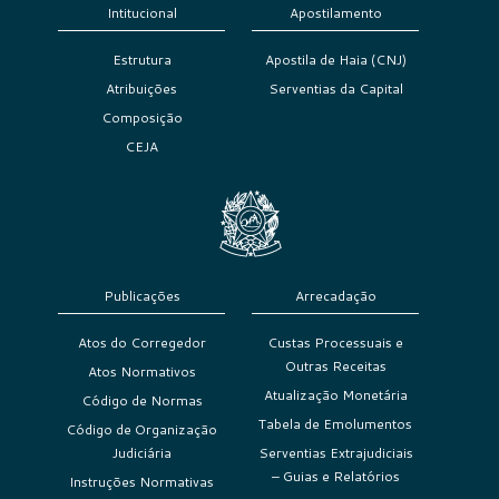
Intitucional
Apostilamento
Estrutura
Apostila de Haia (CNJ)
Atribuições
Serventias da Capital
Composição
CEJA
Publicações
Arrecadação
Atos do Corregedor
Custas Processuais e
Outras Receitas
Atos Normativos
Atualização Monetária
Código de Normas
Tabela de Emolumentos
Código de Organização
Judiciária
Serventias Extrajudiciais
– Guias e Relatórios
Instruções Normativas