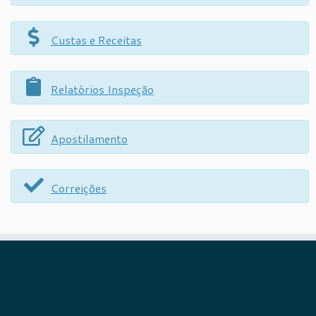
Custas e Receitas
Relatórios Inspeção
Apostilamento
Correições