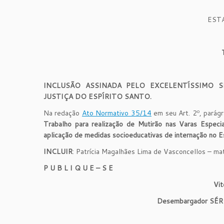
EST
INCLUSÃO ASSINADA PELO EXCELENTÍSSIMO 
JUSTIÇA DO ESPÍRITO SANTO.
Na redação
Ato Normativo 35/14
em seu Art. 2º, parág
Trabalho para realização de Mutirão nas Varas Especi
aplicação de medidas socioeducativas de internação no E
INCLUIR
: Patrícia Magalhães Lima de Vasconcellos – m
P U B L I Q U E – S E
Vit
Desembargador S