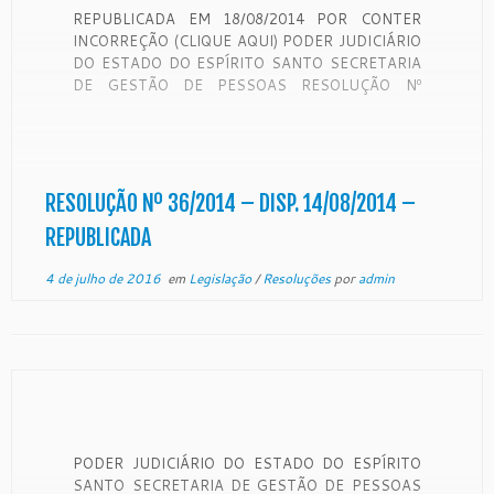
REPUBLICADA EM 18/08/2014 POR CONTER
INCORREÇÃO (CLIQUE AQUI) PODER JUDICIÁRIO
DO ESTADO DO ESPÍRITO SANTO SECRETARIA
DE GESTÃO DE PESSOAS RESOLUÇÃO Nº
36/2014 Altera a Resolução nº 50/2012 e
Resolução nº09/2014 que regulamentam a
Resolução nº 156/2012 do Conselho Nacional de
Justiça – CNJ e alterações. O PRESIDENTE DO
TRIBUNAL […]
RESOLUÇÃO Nº 36/2014 – DISP. 14/08/2014 –
REPUBLICADA
4 de julho de 2016
em
Legislação
/
Resoluções
por
admin
PODER JUDICIÁRIO DO ESTADO DO ESPÍRITO
SANTO SECRETARIA DE GESTÃO DE PESSOAS