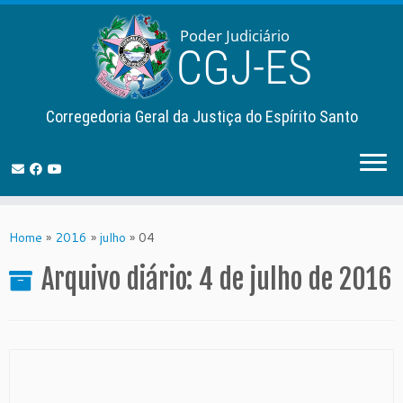
Corregedoria Geral da Justiça do Espírito Santo
Skip
to
Home
»
2016
»
julho
»
04
content
Arquivo diário:
4 de julho de 2016