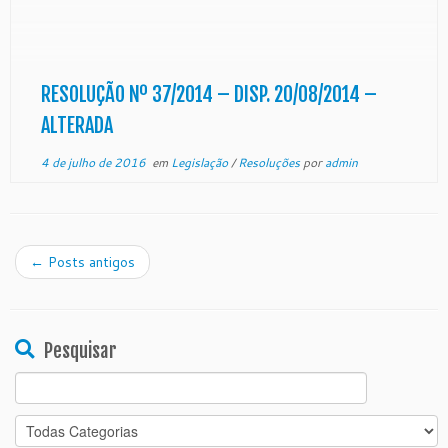
outras providências. O PLENO DO EGRÉGIO
TRIBUNAL DE JUSTIÇA DO ESTADO DO
ESPÍRITO SANTO, no uso das atribuições que lhe
confere o art. 18, inciso […]
RESOLUÇÃO Nº 37/2014 – DISP. 20/08/2014 –
ALTERADA
4 de julho de 2016
em
Legislação
/
Resoluções
por
admin
←
Posts antigos
Pesquisar
Search
for: