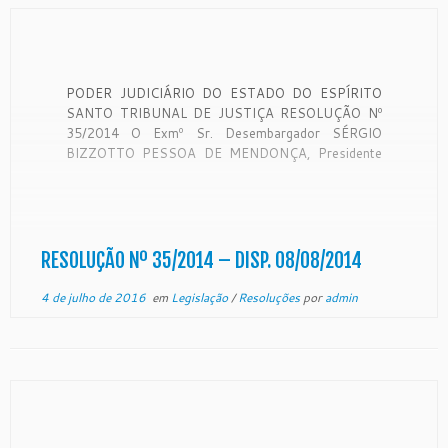
PODER JUDICIÁRIO DO ESTADO DO ESPÍRITO
SANTO TRIBUNAL DE JUSTIÇA RESOLUÇÃO Nº
35/2014 O Exmº Sr. Desembargador SÉRGIO
BIZZOTTO PESSOA DE MENDONÇA, Presidente
do Egrégio Tribunal de Justiça, no uso de suas
atribuições legais e tendo em vista decisão unânime
do Egrégio Tribunal Pleno, em sessão ordinária
realizada nesta data, […]
RESOLUÇÃO Nº 35/2014 – DISP. 08/08/2014
4 de julho de 2016
em
Legislação
/
Resoluções
por
admin