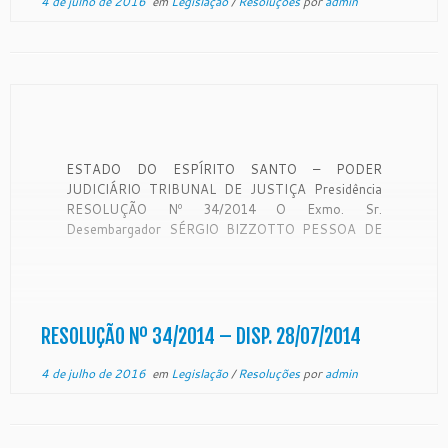
4 de julho de 2016
em
Legislação
/
Resoluções
por
admin
ESTADO DO ESPÍRITO SANTO – PODER
JUDICIÁRIO TRIBUNAL DE JUSTIÇA Presidência
RESOLUÇÃO Nº 34/2014 O Exmo. Sr.
Desembargador SÉRGIO BIZZOTTO PESSOA DE
MENDONÇA, Presidente do Egrégio Tribunal de
Justiça do Estado do Espírito Santo, no uso de suas
atribuições legais, e tendo em vista decisão do
Egrégio Tribunal Pleno, em […]
RESOLUÇÃO Nº 34/2014 – DISP. 28/07/2014
4 de julho de 2016
em
Legislação
/
Resoluções
por
admin