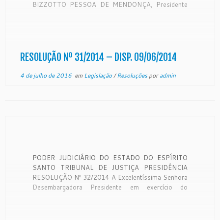
BIZZOTTO PESSOA DE MENDONÇA, Presidente
do Egrégio Tribunal de Justiça do Estado do Espírito
Santo, no uso de suas atribuições legais e tendo em
vista DECISÃO por maioria de votos do Egrégio
Tribunal […]
RESOLUÇÃO Nº 31/2014 – DISP. 09/06/2014
4 de julho de 2016
em
Legislação
/
Resoluções
por
admin
PODER JUDICIÁRIO DO ESTADO DO ESPÍRITO
SANTO TRIBUNAL DE JUSTIÇA PRESIDÊNCIA
RESOLUÇÃO Nº 32/2014 A Excelentíssima Senhora
Desembargadora Presidente em exercício do
Egrégio Tribunal de Justiça do Estado do Espírito
Santo, no uso de suas atribuições legais e tendo em
vista DECISÃO unânime do Egrégio Tribunal Pleno,