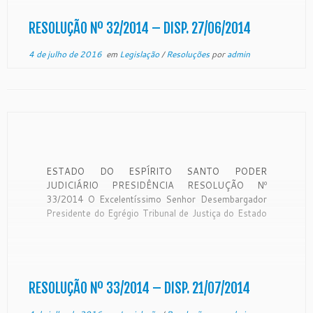
em sessão extraordinária […]
RESOLUÇÃO Nº 32/2014 – DISP. 27/06/2014
4 de julho de 2016
em
Legislação
/
Resoluções
por
admin
ESTADO DO ESPÍRITO SANTO PODER
JUDICIÁRIO PRESIDÊNCIA RESOLUÇÃO Nº
33/2014 O Excelentíssimo Senhor Desembargador
Presidente do Egrégio Tribunal de Justiça do Estado
do Espírito Santo, no uso de suas atribuições legais
e tendo em vista DECISÃO do Egrégio Tribunal
Pleno, em sessão realizada nesta data,
CONSIDERANDO o que estabelece o § […]
RESOLUÇÃO Nº 33/2014 – DISP. 21/07/2014