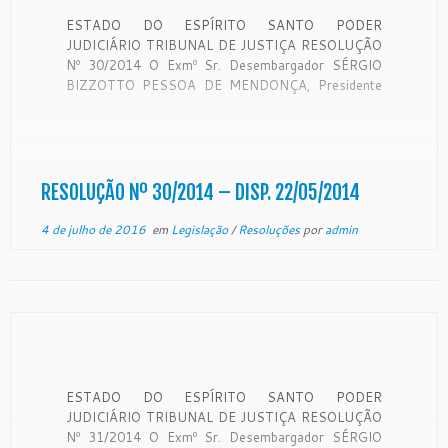
ESTADO DO ESPÍRITO SANTO PODER
JUDICIÁRIO TRIBUNAL DE JUSTIÇA RESOLUÇÃO
Nº 30/2014 O Exmº Sr. Desembargador SÉRGIO
BIZZOTTO PESSOA DE MENDONÇA, Presidente
do Egrégio Tribunal de Justiça, no uso de suas
atribuições legais e tendo em vista decisão unânime
do Egrégio Tribunal Pleno, em sessão extraordinária
realizada nesta data, RESOLVE: […]
RESOLUÇÃO Nº 30/2014 – DISP. 22/05/2014
4 de julho de 2016
em
Legislação
/
Resoluções
por
admin
ESTADO DO ESPÍRITO SANTO PODER
JUDICIÁRIO TRIBUNAL DE JUSTIÇA RESOLUÇÃO
Nº 31/2014 O Exmº Sr. Desembargador SÉRGIO