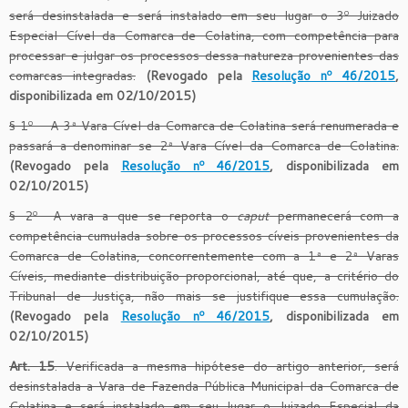
será desinstalada e será instalado em seu lugar o 3º Juizado
Especial Cível da Comarca de Colatina, com competência para
processar e julgar os processos dessa natureza provenientes das
comarcas integradas.
(Revogado pela
Resolução nº 46/2015
,
disponibilizada em 02/10/2015)
§ 1º – A 3ª Vara Cível da Comarca de Colatina será renumerada e
passará a denominar-se 2ª Vara Cível da Comarca de Colatina.
(Revogado pela
Resolução nº 46/2015
, disponibilizada em
02/10/2015)
§ 2º- A vara a que se reporta o
caput
permanecerá com a
competência cumulada sobre os processos cíveis provenientes da
Comarca de Colatina, concorrentemente com a 1ª e 2ª Varas
Cíveis, mediante distribuição proporcional, até que, a critério do
Tribunal de Justiça, não mais se justifique essa cumulação.
(Revogado pela
Resolução nº 46/2015
, disponibilizada em
02/10/2015)
Art. 15
. Verificada a mesma hipótese do artigo anterior, será
desinstalada a Vara de Fazenda Pública Municipal da Comarca de
Colatina e será instalado em seu lugar o Juizado Especial da