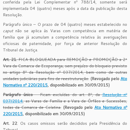
conferida pela Lei Complementar nº 788/14, somente será
implementada 04 (quatro) meses após a data da publicação desta
Resolução.
Parágrafo único – O prazo de 04 (quatro) meses estabelecido no
caput
não se aplica às Varas com competência em matéria de
família que já acumulam a competência relativa às averiguações
oficiosas de paternidade, por força de anterior Resolução do
Tribunal de Justiça.
Art. 21
. FICA BLOQUEADA para REMOÇÃO e PROMOÇÃO a 2ª
Vara da Comarca de Ecoporanga, sem prejuízo do bloqueio previsto
no artigo 8º da Resolução nº 037/2014, bem como de outras
unidades judiciárias para fins de reestruturação.
(Revogado pelo
Ato
Normativo nº 220/2015
, disponibilizado em 30/09/2015)
Parágrafo único
– Ficam excluídas do art. 8º, da
Resolução nº
037/2014
, as Varas de Família e a Vara de Órfãos e Sucessões,
todas da Comarca de Colatina.
(Revogado pelo
Ato Normativo nº
220/2015
, disponibilizado em 30/09/2015)
Art. 22
. Os casos omissos serão decididos pela Presidência do
Tribunal.