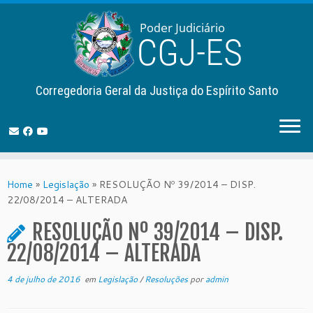
Corregedoria Geral da Justiça do Espírito Santo
Skip
to
Home
»
Legislação
»
RESOLUÇÃO Nº 39/2014 – DISP.
content
22/08/2014 – ALTERADA
RESOLUÇÃO Nº 39/2014 – DISP.
22/08/2014 – ALTERADA
4 de julho de 2016
em
Legislação
/
Resoluções
por
admin