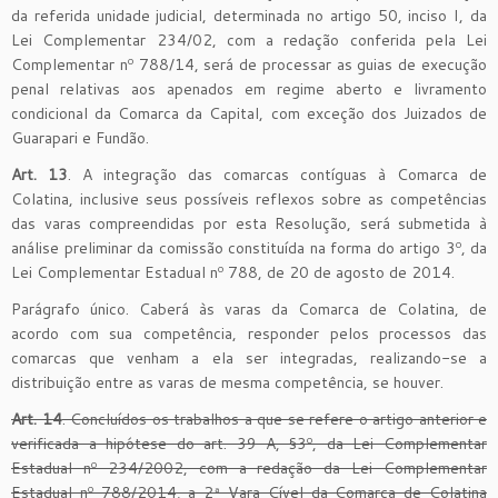
da referida unidade judicial, determinada no artigo 50, inciso I, da
Lei Complementar 234/02, com a redação conferida pela Lei
Complementar nº 788/14, será de processar as guias de execução
penal relativas aos apenados em regime aberto e livramento
condicional da Comarca da Capital, com exceção dos Juizados de
Guarapari e Fundão.
Art. 13
. A integração das comarcas contíguas à Comarca de
Colatina, inclusive seus possíveis reflexos sobre as competências
das varas compreendidas por esta Resolução, será submetida à
análise preliminar da comissão constituída na forma do artigo 3º, da
Lei Complementar Estadual nº 788, de 20 de agosto de 2014.
Parágrafo único. Caberá às varas da Comarca de Colatina, de
acordo com sua competência, responder pelos processos das
comarcas que venham a ela ser integradas, realizando-se a
distribuição entre as varas de mesma competência, se houver.
Art. 14
. Concluídos os trabalhos a que se refere o artigo anterior e
verificada a hipótese do art. 39-A, §3º, da Lei Complementar
Estadual nº 234/2002, com a redação da Lei Complementar
Estadual nº 788/2014, a 2ª Vara Cível da Comarca de Colatina