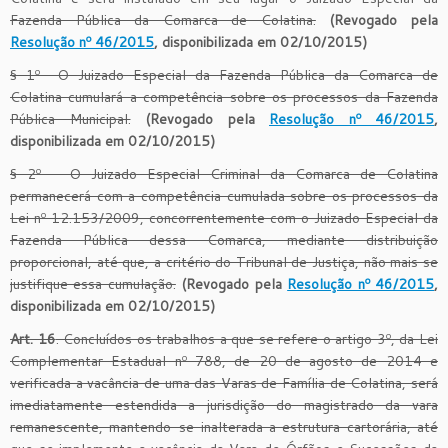
Fazenda Pública da Comarca de Colatina.
(Revogado pela
Resolução nº 46/2015
, disponibilizada em 02/10/2015)
§ 1º- O Juizado Especial da Fazenda Pública da Comarca de
Colatina cumulará a competência sobre os processos da Fazenda
Pública Municipal.
(Revogado pela
Resolução nº 46/2015
,
disponibilizada em 02/10/2015)
§ 2º – O Juizado Especial Criminal da Comarca de Colatina
permanecerá com a competência cumulada sobre os processos da
Lei nº 12.153/2009, concorrentemente com o Juizado Especial da
Fazenda Pública dessa Comarca, mediante distribuição
proporcional, até que, a critério do Tribunal de Justiça, não mais se
justifique essa cumulação.
(Revogado pela
Resolução nº 46/2015
,
disponibilizada em 02/10/2015)
Art. 16
. Concluídos os trabalhos a que se refere o artigo 3º, da Lei
Complementar Estadual nº 788, de 20 de agosto de 2014 e
verificada a vacância de uma das Varas de Família de Colatina, será
imediatamente estendida a jurisdição do magistrado da vara
remanescente, mantendo-se inalterada a estrutura cartorária, até