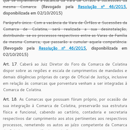
que se implemente a vacância da Vara de Órfãos e Sucessões da
mesma Comarca.
(Revogado pela
Resolução nº 46/2015
,
disponibilizada em 02/10/2015)
Parágrafo único. Com a vacância da Vara de Órfãos e Sucessões da
Comarca de Colatina, será realizada a sua desinstalação,
distribuindo-se os processos respectivos entre as Varas de Família
da mesma Comarca, que passarão a cumular aquela competência.
(Revogado pela
Resolução nº 46/2015
, disponibilizada em
02/10/2015)
Art. 17
. Caberá ao Juiz Diretor do Foro da Comarca de Colatina
dispor sobre as regiões e escala de cumprimentos de mandados e
demais diligências próprias do cargo de Oficial de Justiça, inclusive
em relação às comarcas que porventura venham a ser integradas à
Comarca de Colatina.
Art. 18
. As Comarcas que possuam fórum próprio, por ocasião de
sua integração à Comarca de Colatina, preservarão sua estrutura
física e funcional, cabendo ao cartório, contadoria e secretaria
respectivos dar cumprimento aos atos pertinentes aos respectivos
processos, remetendo os autos ao juízo competente da Comarca