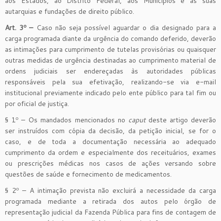
aos Estados, ao Distrito Federal, aos Municípios e às suas
autarquias e fundações de direito público.
Art. 3º –
Caso não seja possível aguardar o dia designado para a
carga programada diante da urgência do comando deferido, deverão
as intimações para cumprimento de tutelas provisórias ou quaisquer
outras medidas de urgência destinadas ao cumprimento material de
ordens judiciais ser endereçadas às autoridades públicas
responsáveis pela sua efetivação, realizando-se via e-mail
institucional previamente indicado pelo ente público para tal fim ou
por oficial de justiça.
§ 1º – Os mandados mencionados no
caput
deste artigo deverão
ser instruídos com cópia da decisão, da petição inicial, se for o
caso, e de toda a documentação necessária ao adequado
cumprimento da ordem e especialmente dos receituários, exames
ou prescrições médicas nos casos de ações versando sobre
questões de saúde e fornecimento de medicamentos.
§ 2º – A intimação prevista não excluirá a necessidade da carga
programada mediante a retirada dos autos pelo órgão de
representação judicial da Fazenda Pública para fins de contagem de