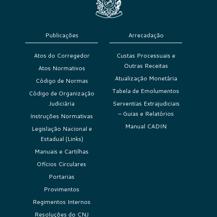
Publicações
Arrecadação
Atos do Corregedor
Custas Processuais e
Outras Receitas
Atos Normativos
Atualização Monetária
Código de Normas
Tabela de Emolumentos
Código de Organização
Judiciária
Serventias Extrajudiciais
– Guias e Relatórios
Instruções Normativas
Manual CADIN
Legislação Nacional e
Estadual (Links)
Manuais e Cartilhas
Ofícios Circulares
Portarias
Provimentos
Regimentos Internos
Resoluções do CNJ