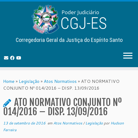
Corregedoria Geral da Justiça do Espírito Santo
Skip
to
Home
»
Legislação
»
Atos Normativos
»
ATO NORMATIVO
content
CONJUNTO Nº 014/2016 – DISP. 13/09/2016
ATO NORMATIVO CONJUNTO Nº
014/2016 – DISP. 13/09/2016
13 de setembro de 2016
em
Atos Normativos
/
Legislação
por
Hudson
Ferreira