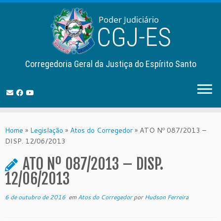
Corregedoria Geral da Justiça do Espírito Santo
Skip
to
Home
»
Legislação
»
Atos do Corregedor
»
ATO Nº 087/2013 –
content
DISP. 12/06/2013
ATO Nº 087/2013 – DISP.
12/06/2013
6 de outubro de 2016
em
Atos do Corregedor
por
Hudson Ferreira