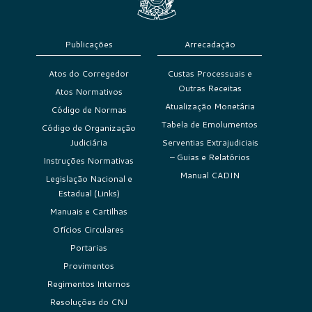
Publicações
Arrecadação
Atos do Corregedor
Custas Processuais e
Outras Receitas
Atos Normativos
Atualização Monetária
Código de Normas
Tabela de Emolumentos
Código de Organização
Judiciária
Serventias Extrajudiciais
– Guias e Relatórios
Instruções Normativas
Manual CADIN
Legislação Nacional e
Estadual (Links)
Manuais e Cartilhas
Ofícios Circulares
Portarias
Provimentos
Regimentos Internos
Resoluções do CNJ