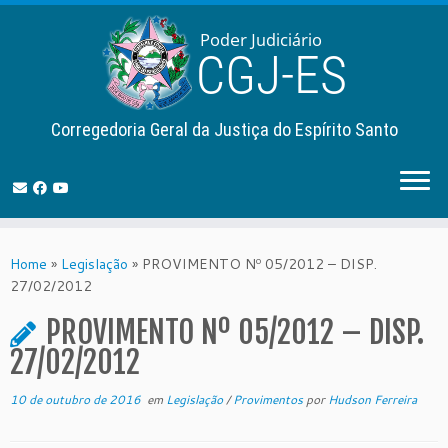
Corregedoria Geral da Justiça do Espírito Santo
Skip
to
Home
»
Legislação
»
PROVIMENTO Nº 05/2012 – DISP.
content
27/02/2012
PROVIMENTO Nº 05/2012 – DISP.
27/02/2012
10 de outubro de 2016
em
Legislação
/
Provimentos
por
Hudson Ferreira