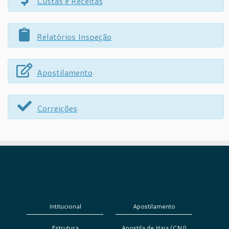
Custas e Receitas
Relatórios Inspeção
Apostilamento
Correições
Intitucional
Apostilamento
Estrutura
Apostila de Haia (CNJ)