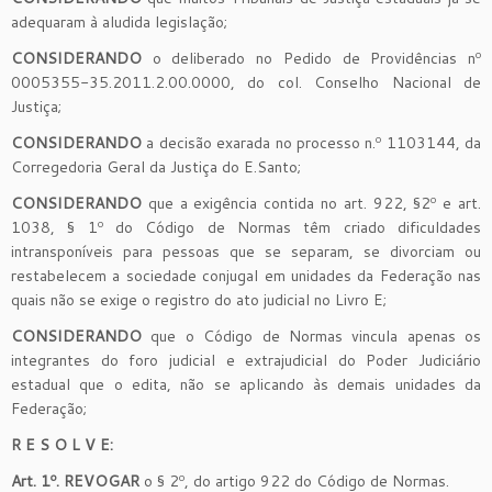
adequaram à aludida legislação;
CONSIDERANDO
o deliberado no Pedido de Providências nº
0005355-35.2011.2.00.0000, do col. Conselho Nacional de
Justiça;
CONSIDERANDO
a decisão exarada no processo n.º 1103144, da
Corregedoria Geral da Justiça do E.Santo;
CONSIDERANDO
que a exigência contida no art. 922, §2º e art.
1038, § 1º do Código de Normas têm criado dificuldades
intransponíveis para pessoas que se separam, se divorciam ou
restabelecem a sociedade conjugal em unidades da Federação nas
quais não se exige o registro do ato judicial no Livro E;
CONSIDERANDO
que o Código de Normas vincula apenas os
integrantes do foro judicial e extrajudicial do Poder Judiciário
estadual que o edita, não se aplicando às demais unidades da
Federação;
R E S O L V E:
Art. 1º. REVOGAR
o § 2º, do artigo 922 do Código de Normas.