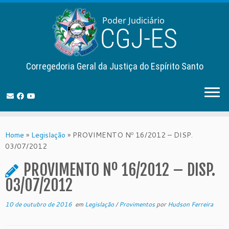
Corregedoria Geral da Justiça do Espírito Santo
Skip
to
Home
»
Legislação
»
PROVIMENTO Nº 16/2012 – DISP.
content
03/07/2012
PROVIMENTO Nº 16/2012 – DISP.
03/07/2012
10 de outubro de 2016
em
Legislação
/
Provimentos
por
Hudson Ferreira