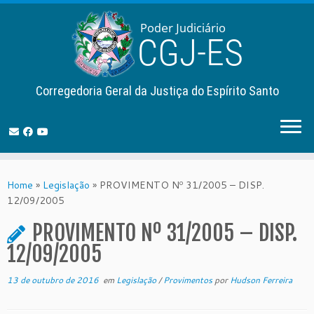
Corregedoria Geral da Justiça do Espírito Santo
Skip
to
Home
»
Legislação
»
PROVIMENTO Nº 31/2005 – DISP.
content
12/09/2005
PROVIMENTO Nº 31/2005 – DISP.
12/09/2005
13 de outubro de 2016
em
Legislação
/
Provimentos
por
Hudson Ferreira