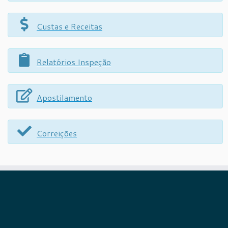
Custas e Receitas
Relatórios Inspeção
Apostilamento
Correições