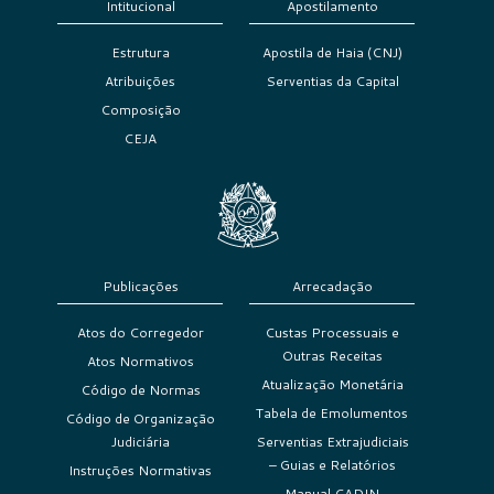
Intitucional
Apostilamento
Estrutura
Apostila de Haia (CNJ)
Atribuições
Serventias da Capital
Composição
CEJA
Publicações
Arrecadação
Atos do Corregedor
Custas Processuais e
Outras Receitas
Atos Normativos
Atualização Monetária
Código de Normas
Tabela de Emolumentos
Código de Organização
Judiciária
Serventias Extrajudiciais
– Guias e Relatórios
Instruções Normativas
Manual CADIN