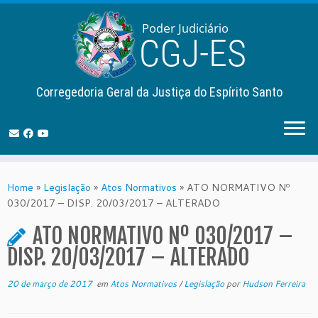
Corregedoria Geral da Justiça do Espírito Santo
Skip
to
Home
»
Legislação
»
Atos Normativos
»
ATO NORMATIVO Nº
content
030/2017 – DISP. 20/03/2017 – ALTERADO
ATO NORMATIVO Nº 030/2017 –
DISP. 20/03/2017 – ALTERADO
20 de março de 2017
em
Atos Normativos
/
Legislação
por
Hudson Ferreira