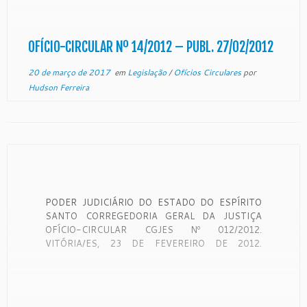
Justiça órgão de fiscalização, disciplina e orientação
administrativa dos Juizados de Direito, com
jurisdição em todo o Estado, conforme art. […]
OFÍCIO-CIRCULAR Nº 14/2012 – PUBL. 27/02/2012
20 de março de 2017
em
Legislação
/
Ofícios Circulares
por
Hudson Ferreira
PODER JUDICIÁRIO DO ESTADO DO ESPÍRITO
SANTO CORREGEDORIA GERAL DA JUSTIÇA
OFÍCIO-CIRCULAR CGJES Nº 012/2012.
VITÓRIA/ES, 23 DE FEVEREIRO DE 2012.
SENHORES JUÍZES DE DIREITO DO ESTADO DO
ESPÍRITO SANTO, CONSIDERANDO QUE A
CORREGEDORIA GERAL DA JUSTIÇA É ÓRGÃO
DE FISCALIZAÇÃO, DISCIPLINA E ORIENTAÇÃO