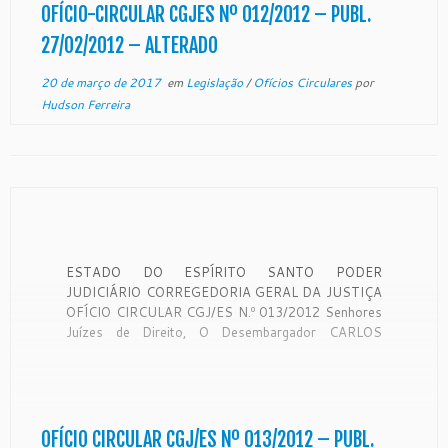
ADMINISTRATIVA, COM JURISDIÇÃO EM TODO
OFÍCIO-CIRCULAR CGJES Nº 012/2012 – PUBL.
O […]
27/02/2012 – ALTERADO
20 de março de 2017
em
Legislação
/
Ofícios Circulares
por
Hudson Ferreira
ESTADO DO ESPÍRITO SANTO PODER
JUDICIÁRIO CORREGEDORIA GERAL DA JUSTIÇA
OFÍCIO CIRCULAR CGJ/ES N.º 013/2012 Senhores
Juízes de Direito, O Desembargador CARLOS
HENRIQUE RIOS DO AMARAL, Corregedor-Geral
da Justiça, no uso de suas atribuições, e
CONSIDERANDO que a Corregedoria Geral da
Justiça é órgão de fiscalização, disciplina e
orientação administrativa, […]
OFÍCIO CIRCULAR CGJ/ES Nº 013/2012 – PUBL.