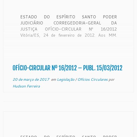
ESTADO DO ESPÍRITO SANTO PODER
JUDICIÁRIO CORREGEDORIA-GERAL DA
JUSTIÇA OFÍCIO-CIRCULAR Nº 16/2012
Vitória/ES, 24 de fevereiro de 2012. Aos MM.
Juízes de Direito com competência em matéria de
Direito Penal e Execução Penal: CONSIDERANDO
ser a Corregedoria Geral da Justiça órgão de
fiscalização, disciplina e orientação administrativa
com jurisdição em […]
OFÍCIO-CIRCULAR Nº 16/2012 – PUBL. 15/03/2012
20 de março de 2017
em
Legislação
/
Ofícios Circulares
por
Hudson Ferreira