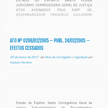
ESTADO DO ESPÍRITO SANTO PODER
JUDICIÁRIO CORREGEDORIA GERAL DE JUSTIÇA
ATOS ASSINADOS PELO EXMº. SR.
DESEMBARGADOR FREDERICO GUILHERME
PIMENTEL, CORREGEDOR GERAL DA JUSTIÇA
DO ESTADO DO ESPÍRITO SANTO, DATADOS
DE 18 DE FEVEREIRO DE 2005. ATO Nº.
0208/02/05: – Resolve designar a Srª. NILZA DE
ALMEIDA PEREIRA como Substituta Legal […]
ATO Nº 0208/02/2005 – PUBL. 24/02/2005 –
EFEITOS CESSADOS
20 de março de 2017
em
Atos do Corregedor
/
Legislação
por
Hudson Ferreira
Estado do Espírito Santo Corregedoria Geral da
Justiça Subcontroladoria de Procedimentos