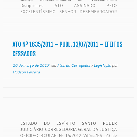
Disciplinares ATO ASSINADO PELO
EXCELENTÍSSIMO SENHOR DESEMBARGADOR
SERGIO LUIZ TEIXEIRA GAMA CORREGEDOR
GERAL DA JUSTIÇA DO ESTADO DO ESPÍRITO
SANTO, DATADO ONZE DE JULHO DE DOIS MIL
E ONZE. ATO Nº 1635/07/2011 – Através de
Decisão proferida nos autos […]
ATO Nº 1635/2011 – PUBL. 13/07/2011 – EFEITOS
CESSADOS
20 de março de 2017
em
Atos do Corregedor
/
Legislação
por
Hudson Ferreira
ESTADO DO ESPÍRITO SANTO PODER
JUDICIÁRIO CORREGEDORIA GERAL DA JUSTIÇA
OFÍCIO-CIRCULAR Nº 15/2012 Vitória/ES, 23 de