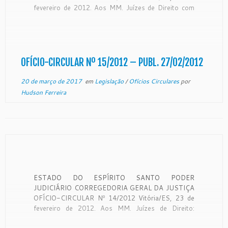
fevereiro de 2012. Aos MM. Juízes de Direito com
competência em matéria de Direito Penal:
CONSIDERANDO ser a Corregedoria Geral da
Justiça órgão de fiscalização, disciplina e orientação
administrativa com jurisdição em todo o […]
OFÍCIO-CIRCULAR Nº 15/2012 – PUBL. 27/02/2012
20 de março de 2017
em
Legislação
/
Ofícios Circulares
por
Hudson Ferreira
ESTADO DO ESPÍRITO SANTO PODER
JUDICIÁRIO CORREGEDORIA GERAL DA JUSTIÇA
OFÍCIO-CIRCULAR Nº 14/2012 Vitória/ES, 23 de
fevereiro de 2012. Aos MM. Juízes de Direito:
CONSIDERANDO ser a Corregedoria Geral da