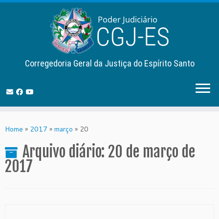
Corregedoria Geral da Justiça do Espírito Santo
Skip
to
Home
»
2017
»
março
»
20
content
Arquivo diário:
20 de março de
2017