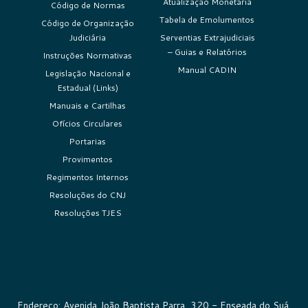
Atualização Monetária
Código de Normas
Tabela de Emolumentos
Código de Organização
Judiciária
Serventias Extrajudiciais
– Guias e Relatórios
Instruções Normativas
Manual CADIN
Legislação Nacional e
Estadual (Links)
Manuais e Cartilhas
Ofícios Circulares
Portarias
Provimentos
Regimentos Internos
Resoluções do CNJ
Resoluções TJES
Endereço: Avenida João Baptista Parra, 320 - Enseada do Suá,