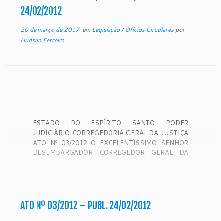
24/02/2012
20 de março de 2017
em
Legislação
/
Ofícios Circulares
por
Hudson Ferreira
ESTADO DO ESPÍRITO SANTO PODER
JUDICIÁRIO CORREGEDORIA GERAL DA JUSTIÇA
ATO Nº 03/2012 O EXCELENTÍSSIMO SENHOR
DESEMBARGADOR CORREGEDOR GERAL DA
JUSTIÇA, USANDO DE ATRIBUIÇÃO LEGAL.
RESOLVE: DESIGNAR, a Srª. ANDRÉIA SILVA
BODEVAN, nos termos do § 2º do artigo 39 da Lei
8.935/94, e do artigo 3º, § 2º, da […]
ATO Nº 03/2012 – PUBL. 24/02/2012