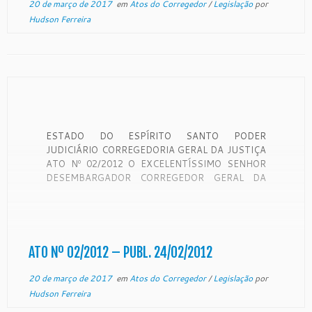
20 de março de 2017
em
Atos do Corregedor
/
Legislação
por
Hudson Ferreira
ESTADO DO ESPÍRITO SANTO PODER
JUDICIÁRIO CORREGEDORIA GERAL DA JUSTIÇA
ATO Nº 02/2012 O EXCELENTÍSSIMO SENHOR
DESEMBARGADOR CORREGEDOR GERAL DA
JUSTIÇA, USANDO DE ATRIBUIÇÃO LEGAL.
RESOLVE: CESSAR OS EFEITOS DO ATO Nº
2426/2011, publicado no “DJ” do dia 19/10/2011
que designou a Srª. JACIRA POLIDO BODEVAN DE
ASSIS, para responder […]
ATO Nº 02/2012 – PUBL. 24/02/2012
20 de março de 2017
em
Atos do Corregedor
/
Legislação
por
Hudson Ferreira