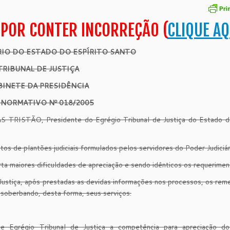
 POR CONTER INCORREÇÃO (
CLIQUE AQ
RIO DO ESTADO DO ESPÍRITO SANTO
TRIBUNAL DE JUSTIÇA
BINETE DA PRESIDÊNCIA
 NORMATIVO Nº 018/2005
TRISTÃO, Presidente do Egrégio Tribunal de Justiça do Estado do
os de plantões judiciais formulados pelos servidores do Poder Judiciár
a maiores dificuldades de apreciação e sendo idênticos os requerimen
Justiça, após prestadas as devidas informações nos processos, os rem
ssoberbando, desta forma, seus serviços.
e Egrégio Tribunal de Justiça a competência para apreciação do