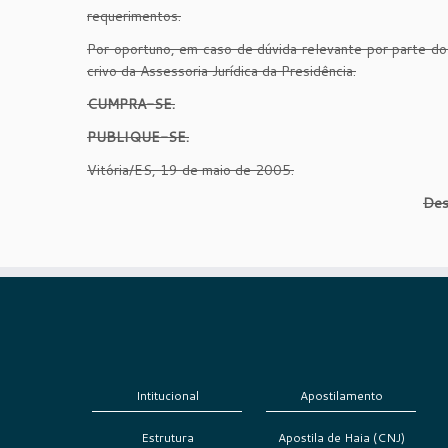
requerimentos.
Por oportuno, em caso de dúvida relevante por parte do
crivo da Assessoria Jurídica da Presidência.
CUMPRA-SE.
PUBLIQUE-SE.
Vitória/ES, 19 de maio de 2005.
Des
Intitucional
Apostilamento
Estrutura
Apostila de Haia (CNJ)