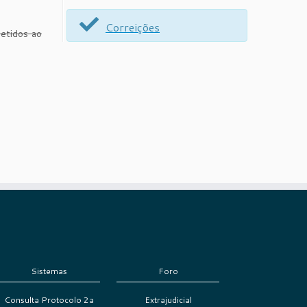
Correições
metidos ao
Sistemas
Foro
Consulta Protocolo 2a
Extrajudicial