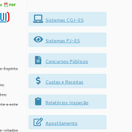
UI
)
Sistemas CGJ-ES
Sistemas PJ-ES
Concursos Públicos
 Espírito
Custas e Receitas
io;
tos;
Relatórios Inspeção
ete a este
Apostilamento
s citados