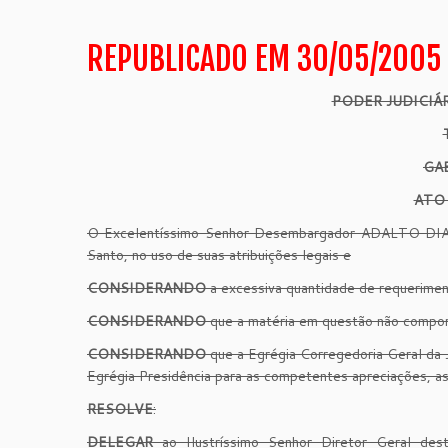
REPUBLICADO EM 30/05/2005
PODER JUDICIÁ
GA
ATO
O Excelentíssimo Senhor Desembargador ADALTO DIAS 
Santo, no uso de suas atribuições legais e
CONSIDERANDO
a excessiva quantidade de requeriment
CONSIDERANDO
que a matéria em questão não comport
CONSIDERANDO
que a Egrégia Corregedoria Geral da 
Egrégia Presidência para as competentes apreciações, a
RESOLVE
:
DELEGAR
ao Ilustríssimo Senhor Diretor Geral dest