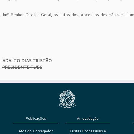
 Ilmº. Senhor Diretor Geral, os autos dos processos deverão ser sub
. ADALTO DIAS TRISTÃO
PRESIDENTE TJ/ES
Publicações
Arrecadação
Atos do Corregedor
Custas Processuais e