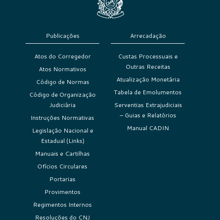
Publicações
Arrecadação
Atos do Corregedor
Custas Processuais e
Outras Receitas
Atos Normativos
Atualização Monetária
Código de Normas
Tabela de Emolumentos
Código de Organização
Judiciária
Serventias Extrajudiciais
– Guias e Relatórios
Instruções Normativas
Manual CADIN
Legislação Nacional e
Estadual (Links)
Manuais e Cartilhas
Ofícios Circulares
Portarias
Provimentos
Regimentos Internos
Resoluções do CNJ