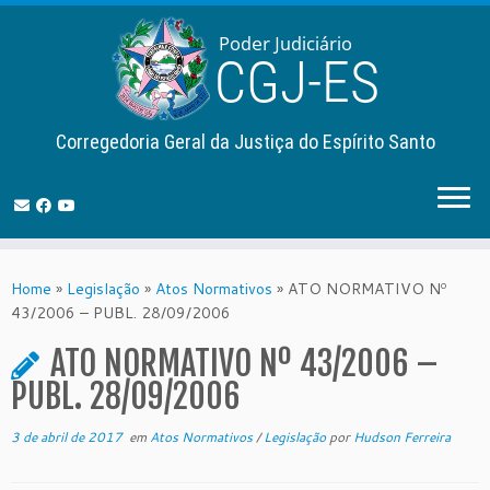
Corregedoria Geral da Justiça do Espírito Santo
Skip
to
Home
»
Legislação
»
Atos Normativos
»
ATO NORMATIVO Nº
content
43/2006 – PUBL. 28/09/2006
ATO NORMATIVO Nº 43/2006 –
PUBL. 28/09/2006
3 de abril de 2017
em
Atos Normativos
/
Legislação
por
Hudson Ferreira