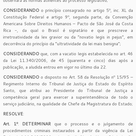
observará as normas atinentes ao processo legislativo;
CONSIDERANDO
o princípio consagrado no artigo 5º, inc. XL da
Constituição Federal e artigo 9º, segunda parte, da Convenção
Americana Sobre Direitos Humanos – Pacto de São José da Costa
Rica -, da qual o Brasil é signatário e que prescreve a
irretroatividade da lex gravior ou da “novatio legis in pejus”, em
decorrência do princípio da “ultratividade da lei mais benigna”;
CONSIDERANDO
que, com a vacatio legis estabelecida no art. 46
da Lei 11.340/2006, de 45 (quarenta e cinco) dias após a
publicação, a aludida entrou em vigor no último dia 22.
CONSIDERANDO
o disposto no Art. 58 da Resolução nº 15/95 –
Regimento Interno do Tribunal de Justiça do Estado do Espírito
Santo, que atribui ao Presidente do Tribunal de Justiça a
competência geral para exercer a superintendência de todo o
serviço judiciário, na qualidade de Chefe da Magistratura do Estado;
RESOLVE
:
Art. 1º
.
DETERMINAR
que o processo e o julgamento de
procedimentos criminais instaurados a partir da vigência da Lei