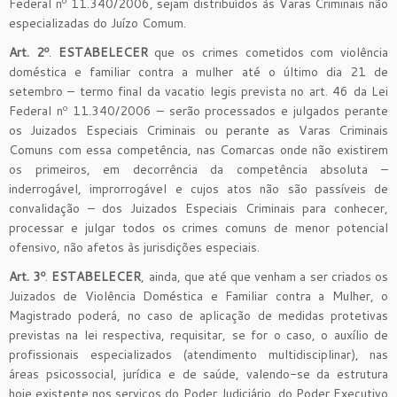
Federal nº 11.340/2006, sejam distribuídos às Varas Criminais não
especializadas do Juízo Comum.
Art. 2º
.
ESTABELECER
que os crimes cometidos com violência
doméstica e familiar contra a mulher até o último dia 21 de
setembro – termo final da vacatio legis prevista no art. 46 da Lei
Federal nº 11.340/2006 – serão processados e julgados perante
os Juizados Especiais Criminais ou perante as Varas Criminais
Comuns com essa competência, nas Comarcas onde não existirem
os primeiros, em decorrência da competência absoluta –
inderrogável, improrrogável e cujos atos não são passíveis de
convalidação – dos Juizados Especiais Criminais para conhecer,
processar e julgar todos os crimes comuns de menor potencial
ofensivo, não afetos às jurisdições especiais.
Art. 3º
.
ESTABELECER
, ainda, que até que venham a ser criados os
Juizados de Violência Doméstica e Familiar contra a Mulher, o
Magistrado poderá, no caso de aplicação de medidas protetivas
previstas na lei respectiva, requisitar, se for o caso, o auxílio de
profissionais especializados (atendimento multidisciplinar), nas
áreas psicossocial, jurídica e de saúde, valendo-se da estrutura
hoje existente nos serviços do Poder Judiciário, do Poder Executivo