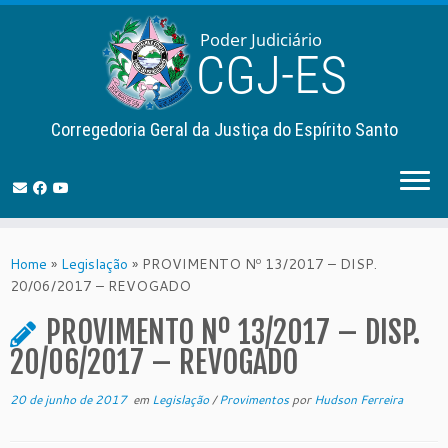
Corregedoria Geral da Justiça do Espírito Santo
Skip
to
Home
»
Legislação
»
PROVIMENTO Nº 13/2017 – DISP.
content
20/06/2017 – REVOGADO
PROVIMENTO Nº 13/2017 – DISP.
20/06/2017 – REVOGADO
20 de junho de 2017
em
Legislação
/
Provimentos
por
Hudson Ferreira