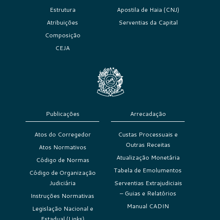
Estrutura
Apostila de Haia (CNJ)
Atribuições
Serventias da Capital
Composição
CEJA
Publicações
Arrecadação
Atos do Corregedor
Custas Processuais e
Outras Receitas
Atos Normativos
Atualização Monetária
Código de Normas
Tabela de Emolumentos
Código de Organização
Judiciária
Serventias Extrajudiciais
– Guias e Relatórios
Instruções Normativas
Manual CADIN
Legislação Nacional e
Estadual (Links)