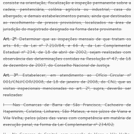
consiste na orientação, fiscalização e inspeção permanente sobre a
cadeia, penitenciária, colônia agrícola ou industrial, casa do
albergado, e demais estabelecimentos penais, ainda que destinados
ao recolhimento de presos provisórios, localizados na área de
jurisdição do magistrado designado na forma deste provimento.
Art. 2º
. Determinar que as inspeções mensais de que tratam os
arts. 66, da Lei nº 7.210/84, e 66-A, da Lei Complementar
Estadual nº 234, de 18 de abril de 2002, sejam realizadas com
observância das determinações contidas na Resolução nº 47, de 18
de dezembro de 2007, do Conselho Nacional de Justiça.
Art. 3º
. Estabelecer, em atendimento ao Ofício-Circular nº
001/CNJ/COR/2008, de 18 de janeiro de 2008, do CNJ, que as
visitas inspecionais mencionadas no art. 2º, supra, deverão ser
realizadas:
I – Nas Comarcas de Barra de São Francisco, Cachoeiro de
Itapemirim, Colatina, Linhares, São Mateus, e nos juízos de Viana e
Vila Velha, pelos juízes das varas com competência em matéria de
execução penal, na forma da Lei Complementar nº 234/02;