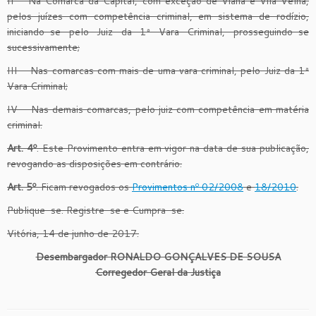
II – Na Comarca da Capital, com exceção de Viana e Vila Velha,
pelos juízes com competência criminal, em sistema de rodízio,
iniciando-se pelo Juiz da 1ª Vara Criminal, prosseguindo-se
sucessivamente;
III – Nas comarcas com mais de uma vara criminal, pelo Juiz da 1ª
Vara Criminal;
IV – Nas demais comarcas, pelo juiz com competência em matéria
criminal.
Art. 4º
. Este Provimento entra em vigor na data de sua publicação,
revogando as disposições em contrário.
Art. 5º
. Ficam revogados os
Provimentos nº 02/2008
e
18/2010
.
Publique-se. Registre-se e Cumpra-se.
Vitória, 14 de junho de 2017.
Desembargador RONALDO GONÇALVES DE SOUSA
Corregedor Geral da Justiça