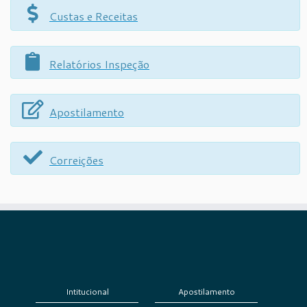
Custas e Receitas
Relatórios Inspeção
Apostilamento
Correições
Intitucional
Apostilamento