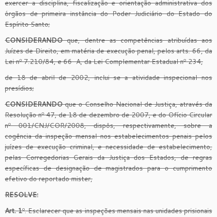
exercer a disciplina, fiscalização e orientação administrativa dos
órgãos de primeira instância do Poder Judiciário do Estado do
Espírito Santo;
CONSIDERANDO
que, dentre as competências atribuídas aos
Juízes de Direito, em matéria de execução penal, pelos arts. 66, da
Lei nº 7.210/84, e 66-A, da Lei Complementar Estadual nº 234,
de 18 de abril de 2002, inclui-se a atividade inspecional nos
presídios;
CONSIDERANDO
que o Conselho Nacional de Justiça, através da
Resolução nº 47, de 18 de dezembro de 2007, e do Ofício Circular
nº 001/CNJ/COR/2008, dispôs, respectivamente, sobre a
cogência da inspeção mensal nos estabelecimentos penais pelos
juízes de execução criminal, e necessidade de estabelecimento,
pelas Corregedorias-Gerais da Justiça dos Estados, de regras
específicas de designação de magistrados para o cumprimento
efetivo do reportado mister,
RESOLVE:
Art. 1
º. Esclarecer que as inspeções mensais nas unidades prisionais