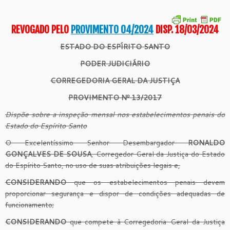
REVOGADO PELO
PROVIMENTO 04/2024
DISP. 18/03/2024
ESTADO DO ESPÍRITO SANTO
PODER JUDICIÁRIO
CORREGEDORIA GERAL DA JUSTIÇA
PROVIMENTO Nº 13/2017
Dispõe sobre a inspeção mensal nos estabelecimentos penais do
Estado do Espírito Santo
O Excelentíssimo Senhor Desembargador
RONALDO
GONÇALVES DE SOUSA
, Corregedor Geral da Justiça do Estado
do Espírito Santo, no uso de suas atribuições legais e,
CONSIDERANDO
que os estabelecimentos penais devem
proporcionar segurança e dispor de condições adequadas de
funcionamento;
CONSIDERANDO
que compete à Corregedoria-Geral da Justiça