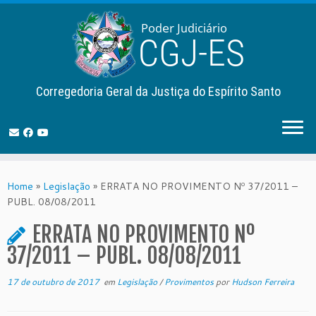
Corregedoria Geral da Justiça do Espírito Santo
Skip
to
Home
»
Legislação
»
ERRATA NO PROVIMENTO Nº 37/2011 –
content
PUBL. 08/08/2011
ERRATA NO PROVIMENTO Nº
37/2011 – PUBL. 08/08/2011
17 de outubro de 2017
em
Legislação
/
Provimentos
por
Hudson Ferreira