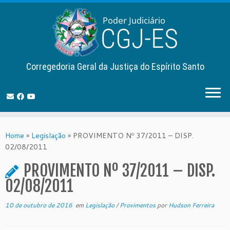
Corregedoria Geral da Justiça do Espírito Santo
Skip
to
Home
»
Legislação
»
PROVIMENTO Nº 37/2011 – DISP.
content
02/08/2011
PROVIMENTO Nº 37/2011 – DISP.
02/08/2011
10 de outubro de 2016
em
Legislação
/
Provimentos
por
Hudson Ferreira