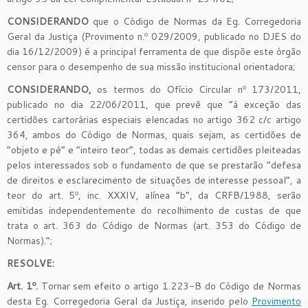
CONSIDERANDO
que o Código de Normas da Eg. Corregedoria
Geral da Justiça (Provimento n.º 029/2009, publicado no DJES do
dia 16/12/2009) é a principal ferramenta de que dispõe este órgão
censor para o desempenho de sua missão institucional orientadora;
CONSIDERANDO,
os termos do Ofício Circular nº 173/2011,
publicado no dia 22/06/2011, que prevê que “à exceção das
certidões cartorárias especiais elencadas no artigo 362 c/c artigo
364, ambos do Código de Normas, quais sejam, as certidões de
“objeto e pé” e “inteiro teor”, todas as demais certidões pleiteadas
pelos interessados sob o fundamento de que se prestarão “defesa
de direitos e esclarecimento de situações de interesse pessoal”, a
teor do art. 5º, inc. XXXIV, alínea “b”, da CRFB/1988, serão
emitidas independentemente do recolhimento de custas de que
trata o art. 363 do Código de Normas (art. 353 do Código de
Normas).”;
RESOLVE:
Art. 1º.
Tornar sem efeito o artigo 1.223-B do Código de Normas
desta Eg. Corregedoria Geral da Justiça, inserido pelo
Provimento