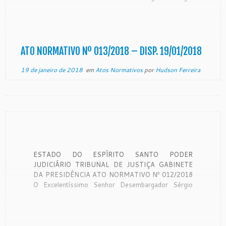
Luiz Teixeira Gama, Presidente do Egrégio Tribunal
de Justiça do Estado do Espírito Santo, no uso de
suas atribuições legais, CONSIDERANDO o teor do
expediente protocolado neste Egrégio Tribunal […]
ATO NORMATIVO Nº 013/2018 – DISP. 19/01/2018
19 de janeiro de 2018
em
Atos Normativos
por
Hudson Ferreira
ESTADO DO ESPÍRITO SANTO PODER
JUDICIÁRIO TRIBUNAL DE JUSTIÇA GABINETE
DA PRESIDÊNCIA ATO NORMATIVO Nº 012/2018
O Excelentíssimo Senhor Desembargador Sérgio
Luiz Teixeira Gama, Presidente do Egrégio Tribunal
de Justiça do Estado do Espírito Santo, no uso de
suas atribuições legais, CONSIDERANDO o teor do
expediente protocolado neste Egrégio Tribunal […]