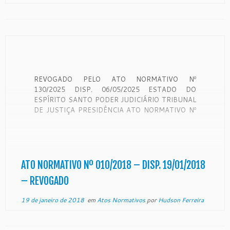
REVOGADO PELO ATO NORMATIVO Nº
130/2025 DISP. 06/05/2025 ESTADO DO
ESPÍRITO SANTO PODER JUDICIÁRIO TRIBUNAL
DE JUSTIÇA PRESIDÊNCIA ATO NORMATIVO Nº
010/2018 Altera a composição do Grupo de
Trabalho para a realização das ações do 2º Centro
Judiciário de Solução de Conflitos e Cidadania, em
Colatina, instituído pelo Ato Normativo nº.
123/2016. […]
ATO NORMATIVO Nº 010/2018 – DISP. 19/01/2018
– REVOGADO
19 de janeiro de 2018
em
Atos Normativos
por
Hudson Ferreira