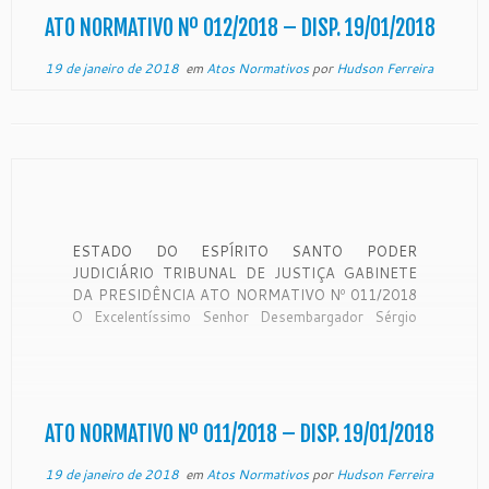
ATO NORMATIVO Nº 012/2018 – DISP. 19/01/2018
19 de janeiro de 2018
em
Atos Normativos
por
Hudson Ferreira
ESTADO DO ESPÍRITO SANTO PODER
JUDICIÁRIO TRIBUNAL DE JUSTIÇA GABINETE
DA PRESIDÊNCIA ATO NORMATIVO Nº 011/2018
O Excelentíssimo Senhor Desembargador Sérgio
Luiz Teixeira Gama, Presidente do Egrégio Tribunal
de Justiça do Estado do Espírito Santo, no uso de
suas atribuições legais, CONSIDERANDO o teor do
expediente protocolado neste Egrégio Tribunal […]
ATO NORMATIVO Nº 011/2018 – DISP. 19/01/2018
19 de janeiro de 2018
em
Atos Normativos
por
Hudson Ferreira