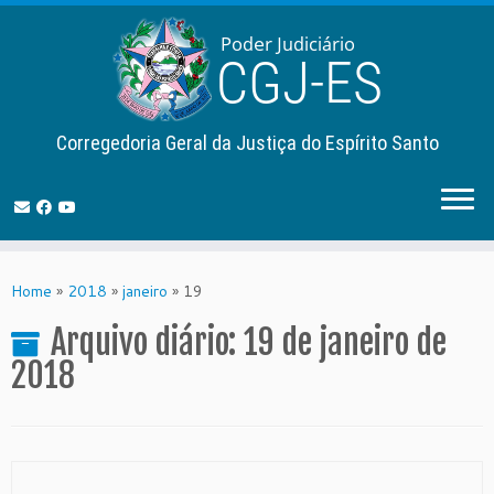
Corregedoria Geral da Justiça do Espírito Santo
Skip
to
Home
»
2018
»
janeiro
»
19
content
Arquivo diário:
19 de janeiro de
2018