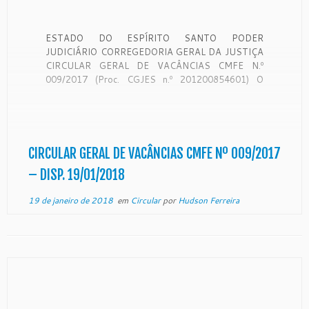
ESTADO DO ESPÍRITO SANTO PODER
JUDICIÁRIO CORREGEDORIA GERAL DA JUSTIÇA
CIRCULAR GERAL DE VACÂNCIAS CMFE N.º
009/2017 (Proc. CGJES n.º 201200854601) O
Desembargador SAMUEL MEIRA BRASIL JÚNIOR,
Corregedor- Geral da Justiça do Estado do Espírito
Santo, no uso de suas atribuições e,
CONSIDERANDO que a Corregedoria Geral da
Justiça é […]
CIRCULAR GERAL DE VACÂNCIAS CMFE Nº 009/2017
– DISP. 19/01/2018
19 de janeiro de 2018
em
Circular
por
Hudson Ferreira