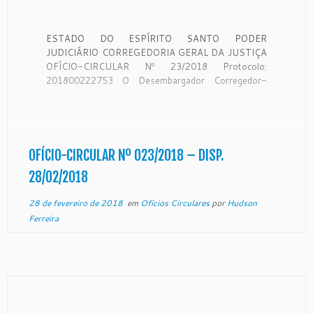
ESTADO DO ESPÍRITO SANTO PODER
JUDICIÁRIO CORREGEDORIA GERAL DA JUSTIÇA
OFÍCIO-CIRCULAR Nº 23/2018 Protocolo:
201800222753 O Desembargador Corregedor-
Geral da Justiça do Estado do Espírito Santo, no
uso de suas atribuições legais: CONSIDERANDO
que a Corregedoria Geral da Justiça é órgão de
fiscalização, disciplina e orientação administrativa,
com circunscrição em todo […]
OFÍCIO-CIRCULAR Nº 023/2018 – DISP.
28/02/2018
28 de fevereiro de 2018
em
Ofícios Circulares
por
Hudson
Ferreira