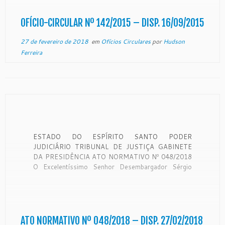
16/2012, da Corregedoria Nacional de Justiça, que
dispõe sobre a […]
OFÍCIO-CIRCULAR Nº 142/2015 – DISP. 16/09/2015
27 de fevereiro de 2018
em
Ofícios Circulares
por
Hudson
Ferreira
ESTADO DO ESPÍRITO SANTO PODER
JUDICIÁRIO TRIBUNAL DE JUSTIÇA GABINETE
DA PRESIDÊNCIA ATO NORMATIVO Nº 048/2018
O Excelentíssimo Senhor Desembargador Sérgio
Luiz Teixeira Gama, Presidente do Egrégio Tribunal
de Justiça do Estado do Espírito Santo, no uso de
suas atribuições legais, CONSIDERANDO o teor do
expediente protocolado neste Egrégio Tribunal […]
ATO NORMATIVO Nº 048/2018 – DISP. 27/02/2018