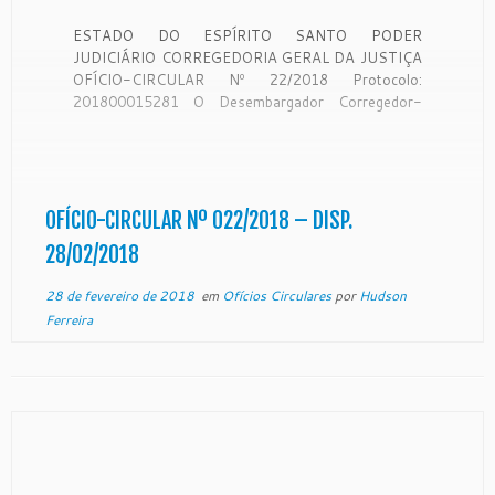
ESTADO DO ESPÍRITO SANTO PODER
JUDICIÁRIO CORREGEDORIA GERAL DA JUSTIÇA
OFÍCIO-CIRCULAR Nº 22/2018 Protocolo:
201800015281 O Desembargador Corregedor-
Geral da Justiça do Estado do Espírito Santo, no
uso de suas atribuições legais: CONSIDERANDO
que a Corregedoria Geral da Justiça é órgão de
fiscalização, disciplina e orientação administrativa,
com circunscrição em todo […]
OFÍCIO-CIRCULAR Nº 022/2018 – DISP.
28/02/2018
28 de fevereiro de 2018
em
Ofícios Circulares
por
Hudson
Ferreira