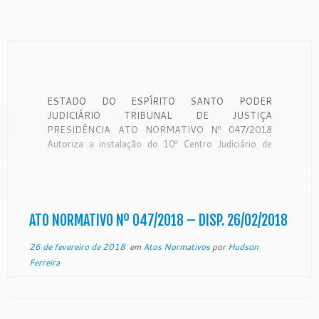
ESTADO DO ESPÍRITO SANTO PODER
JUDICIÁRIO TRIBUNAL DE JUSTIÇA
PRESIDÊNCIA ATO NORMATIVO Nº 047/2018
Autoriza a instalação do 10º Centro Judiciário de
Solução de Conflitos e Cidadania – CEJUSC, na
Comarca de São Mateus, em conformidade com a
Resolução nº. 17, do Egrégio Tribunal de Justiça do
Estado do Espírito […]
ATO NORMATIVO Nº 047/2018 – DISP. 26/02/2018
26 de fevereiro de 2018
em
Atos Normativos
por
Hudson
Ferreira