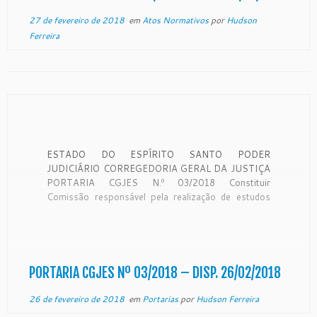
27 de fevereiro de 2018
em
Atos Normativos
por
Hudson
Ferreira
ESTADO DO ESPÍRITO SANTO PODER
JUDICIÁRIO CORREGEDORIA GERAL DA JUSTIÇA
PORTARIA CGJES N.º 03/2018 Constituir
Comissão responsável pela realização de estudos
visando à reestruturação dos serviços extrajudiciais
para a criação, anexação, desanexação e extinção
das unidades. O Desembargador SAMUEL MEIRA
BRASIL JR., Corregedor Geral da Justiça do Estado
do Espírito […]
PORTARIA CGJES Nº 03/2018 – DISP. 26/02/2018
26 de fevereiro de 2018
em
Portarias
por
Hudson Ferreira