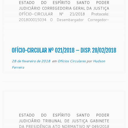
ESTADO DO ESPÍRITO SANTO PODER
JUDICIÁRIO CORREGEDORIA GERAL DA JUSTIÇA
OFÍCIO-CIRCULAR Nº 21/2018 Protocolo:
201800015034 O Desembargador Corregedor-
Geral da Justiça do Estado do Espírito Santo, no
uso de suas atribuições legais: CONSIDERANDO
que a Corregedoria Geral da Justiça é órgão de
fiscalização, disciplina e orientação administrativa,
com circunscrição em todo […]
OFÍCIO-CIRCULAR Nº 021/2018 – DISP. 28/02/2018
28 de fevereiro de 2018
em
Ofícios Circulares
por
Hudson
Ferreira
ESTADO DO ESPÍRITO SANTO PODER
JUDICIÁRIO TRIBUNAL DE JUSTIÇA GABINETE
DA PRESIDÊNCIA ATO NORMATIVO Nº 049/2018