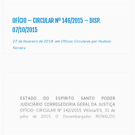
Santo, Desembargador Ronaldo Gonçalves de
Sousa, no uso de suas atribuições legais,
CONSIDERANDO que a Corregedoria Geral da […]
OFÍCIO – CIRCULAR Nº 146/2015 – DISP.
07/10/2015
27 de fevereiro de 2018
em
Ofícios Circulares
por
Hudson
Ferreira
ESTADO DO ESPÍRITO SANTO PODER
JUDICIÁRIO CORREGEDORIA GERAL DA JUSTIÇA
OFÍCIO-CIRCULAR Nº 142/2015 Vitória/ES, 31 de
julho de 2015. O Desembargador RONALDO
GONÇALVES DE SOUSA, Corregedor-Geral da
Justiça, no uso de suas atribuições, e
CONSIDERANDO o disposto no Provimento n.º