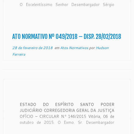
O Excelentíssimo Senhor Desembargador Sérgio
Luiz Teixeira Gama, Presidente do Egrégio Tribunal
de Justiça do Estado do Espírito Santo, no uso de
suas atribuições legais, CONSIDERANDO o teor do
expediente protocolado neste Egrégio Tribunal […]
ATO NORMATIVO Nº 049/2018 – DISP. 28/02/2018
28 de fevereiro de 2018
em
Atos Normativos
por
Hudson
Ferreira
ESTADO DO ESPÍRITO SANTO PODER
JUDICIÁRIO CORREGEDORIA GERAL DA JUSTIÇA
OFÍCIO – CIRCULAR N.º 146/2015 Vitória, 06 de
outubro de 2015. O Exmo. Sr. Desembargador
Corregedor-Geral da Justiça do Estado do Espírito