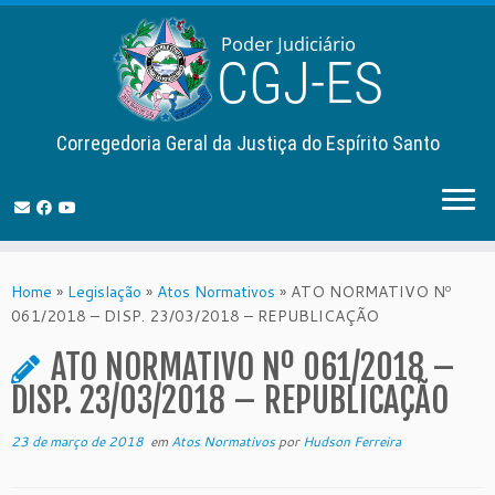
Corregedoria Geral da Justiça do Espírito Santo
Skip
to
Home
»
Legislação
»
Atos Normativos
»
ATO NORMATIVO Nº
content
061/2018 – DISP. 23/03/2018 – REPUBLICAÇÃO
ATO NORMATIVO Nº 061/2018 –
DISP. 23/03/2018 – REPUBLICAÇÃO
23 de março de 2018
em
Atos Normativos
por
Hudson Ferreira