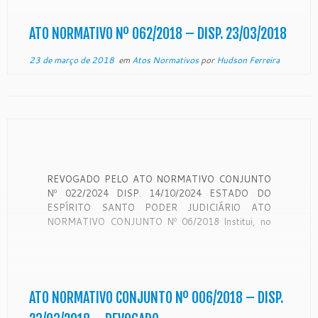
Normativo nº 029/2017, publicado […]
ATO NORMATIVO Nº 062/2018 – DISP. 23/03/2018
23 de março de 2018
em
Atos Normativos
por
Hudson Ferreira
REVOGADO PELO ATO NORMATIVO CONJUNTO
Nº 022/2024 DISP. 14/10/2024 ESTADO DO
ESPÍRITO SANTO PODER JUDICIÁRIO ATO
NORMATIVO CONJUNTO Nº 06/2018 Institui, no
âmbito do Poder Judiciário do Espírito Santo, nos
termos do art. 289-A do Código de Processo
Penal, a obrigatoriedade de registro, no Banco
Nacional de Monitoramento de Prisões […]
ATO NORMATIVO CONJUNTO Nº 006/2018 – DISP.