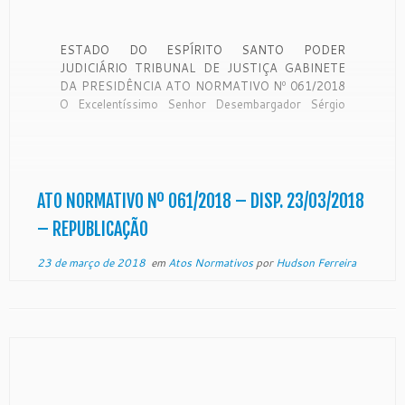
ESTADO DO ESPÍRITO SANTO PODER
JUDICIÁRIO TRIBUNAL DE JUSTIÇA GABINETE
DA PRESIDÊNCIA ATO NORMATIVO Nº 061/2018
O Excelentíssimo Senhor Desembargador Sérgio
Luiz Teixeira Gama, Presidente do Egrégio Tribunal
de Justiça do Estado do Espírito Santo, no uso de
suas atribuições legais, CONSIDERANDO o teor do
expediente protocolado neste Egrégio Tribunal […]
ATO NORMATIVO Nº 061/2018 – DISP. 23/03/2018
– REPUBLICAÇÃO
23 de março de 2018
em
Atos Normativos
por
Hudson Ferreira