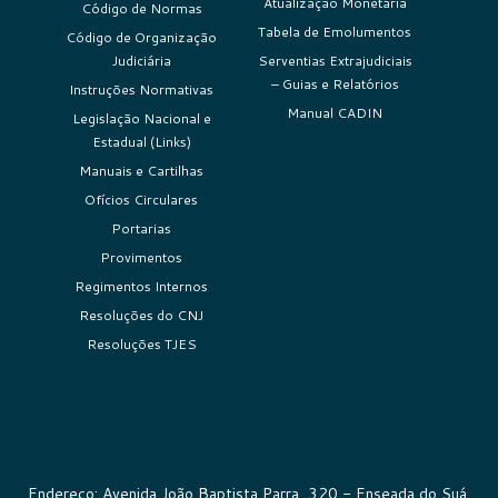
Atualização Monetária
Código de Normas
Tabela de Emolumentos
Código de Organização
Judiciária
Serventias Extrajudiciais
– Guias e Relatórios
Instruções Normativas
Manual CADIN
Legislação Nacional e
Estadual (Links)
Manuais e Cartilhas
Ofícios Circulares
Portarias
Provimentos
Regimentos Internos
Resoluções do CNJ
Resoluções TJES
Endereço: Avenida João Baptista Parra, 320 - Enseada do Suá,