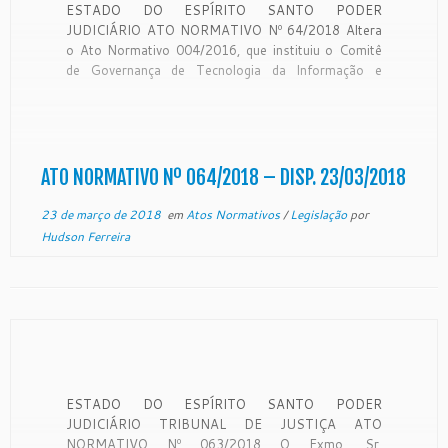
ESTADO DO ESPÍRITO SANTO PODER
JUDICIÁRIO ATO NORMATIVO Nº 64/2018 Altera
o Ato Normativo 004/2016, que instituiu o Comitê
de Governança de Tecnologia da Informação e
Comunicação – CGTIC. O Excelentíssimo Senhor
Desembargador SÉRGIO LUIZ TEIXEIRA GAMA,
DD. Presidente do Egrégio Tribunal de Justiça do
Estado do Espírito Santo, no […]
ATO NORMATIVO Nº 064/2018 – DISP. 23/03/2018
23 de março de 2018
em
Atos Normativos
/
Legislação
por
Hudson Ferreira
ESTADO DO ESPÍRITO SANTO PODER
JUDICIÁRIO TRIBUNAL DE JUSTIÇA ATO
NORMATIVO Nº 063/2018 O Exmo. Sr.