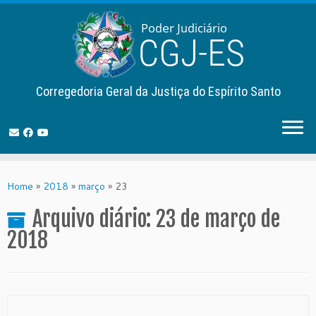
Corregedoria Geral da Justiça do Espírito Santo
Skip
to
Home
»
2018
»
março
»
23
content
Arquivo diário:
23 de março de
2018