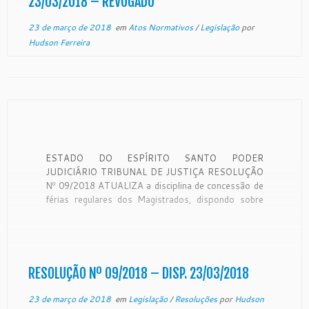
23/03/2018 – REVOGADO
23 de março de 2018
em
Atos Normativos
/
Legislação
por
Hudson Ferreira
ESTADO DO ESPÍRITO SANTO PODER
JUDICIÁRIO TRIBUNAL DE JUSTIÇA RESOLUÇÃO
Nº 09/2018 ATUALIZA a disciplina de concessão de
férias regulares dos Magistrados, dispondo sobre
prazos, princípios e critérios para a elaboração da
escala anual e sua alteração. O EGRÉGIO DO
TRIBUNAL DE JUSTIÇA DO ESTADO DO
ESPÍRITO SANTO, usando de […]
RESOLUÇÃO Nº 09/2018 – DISP. 23/03/2018
23 de março de 2018
em
Legislação
/
Resoluções
por
Hudson