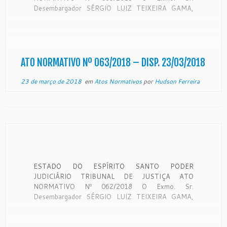
Desembargador SÉRGIO LUIZ TEIXEIRA GAMA,
Presidente do Egrégio Tribunal de Justiça do Estado
do Espírito Santo, no uso de suas atribuições
legais, e RESOLVE: Art. 1º – ALTERAR o Ato
Normativo nº 030/2017, publicado […]
ATO NORMATIVO Nº 063/2018 – DISP. 23/03/2018
23 de março de 2018
em
Atos Normativos
por
Hudson Ferreira
ESTADO DO ESPÍRITO SANTO PODER
JUDICIÁRIO TRIBUNAL DE JUSTIÇA ATO
NORMATIVO Nº 062/2018 O Exmo. Sr.
Desembargador SÉRGIO LUIZ TEIXEIRA GAMA,
Presidente do Egrégio Tribunal de Justiça do Estado
do Espírito Santo, no uso de suas atribuições
legais, e RESOLVE: Art. 1º – ALTERAR o Ato