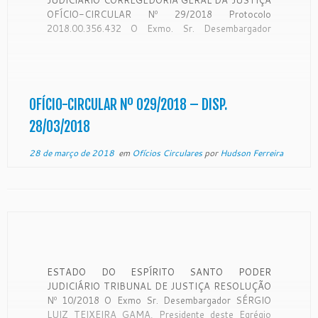
OFÍCIO-CIRCULAR Nº 29/2018 Protocolo
2018.00.356.432 O Exmo. Sr. Desembargador
Corregedor-Geral da Justiça do Estado do Espírito
Santo, no uso de suas atribuições legais e,
CONSIDERANDO que a Corregedoria Geral da
Justiça é órgão de fiscalização, disciplina e
orientação administrativa, com […]
OFÍCIO-CIRCULAR Nº 029/2018 – DISP.
28/03/2018
28 de março de 2018
em
Ofícios Circulares
por
Hudson Ferreira
ESTADO DO ESPÍRITO SANTO PODER
JUDICIÁRIO TRIBUNAL DE JUSTIÇA RESOLUÇÃO
Nº 10/2018 O Exmo Sr. Desembargador SÉRGIO
LUIZ TEIXEIRA GAMA, Presidente deste Egrégio