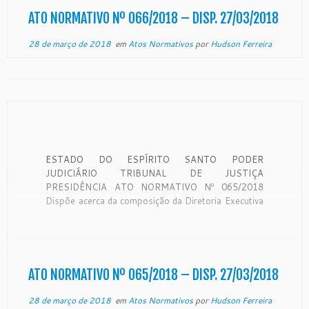
ATO NORMATIVO Nº 066/2018 – DISP. 27/03/2018
28 de março de 2018
em
Atos Normativos
por
Hudson Ferreira
ESTADO DO ESPÍRITO SANTO PODER
JUDICIÁRIO TRIBUNAL DE JUSTIÇA
PRESIDÊNCIA ATO NORMATIVO Nº 065/2018
Dispõe acerca da composição da Diretoria Executiva
e das Comissões Temáticas para o biênio
2018/2019 do Fórum de Assistentes Sociais e
Psicólogos do Poder Judiciário do Espírito Santo. O
Exmº. Sr. Desembargador SÉRGIO LUIZ TEIXEIRA
GAMA, […]
ATO NORMATIVO Nº 065/2018 – DISP. 27/03/2018
28 de março de 2018
em
Atos Normativos
por
Hudson Ferreira