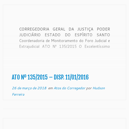
CORREGEDORIA GERAL DA JUSTIÇA PODER
JUDICIÁRIO ESTADO DO ESPÍRITO SANTO
Coordenadoria de Monitoramento do Foro Judicial e
Extrajudicial ATO Nº 135/2015 O Excelentíssimo
Desembargador RONALDO GONÇALVES DE
SOUSA, Corregedor-Geral da Justiça do Estado do
Espírito Santo, no uso de suas atribuições legais,
RESOLVE: DESIGNAR a Sr ª. ANECY MARIA
NUNES […]
ATO Nº 135/2015 – DISP. 11/01/2016
26 de março de 2018
em
Atos do Corregedor
por
Hudson
Ferreira