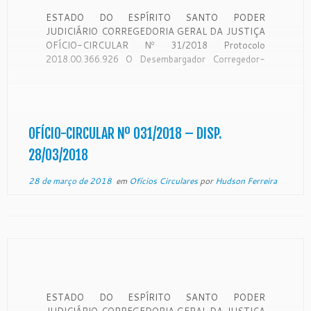
ESTADO DO ESPÍRITO SANTO PODER
JUDICIÁRIO CORREGEDORIA GERAL DA JUSTIÇA
OFÍCIO-CIRCULAR Nº 31/2018 Protocolo
2018.00.366.926 O Desembargador Corregedor-
Geral da Justiça do Estado do Espírito Santo, no
uso de suas atribuições legais: CONSIDERANDO
que a Corregedoria Geral da Justiça é órgão de
fiscalização, disciplina e orientação administrativa,
com circunscrição em todo […]
OFÍCIO-CIRCULAR Nº 031/2018 – DISP.
28/03/2018
28 de março de 2018
em
Ofícios Circulares
por
Hudson Ferreira
ESTADO DO ESPÍRITO SANTO PODER
JUDICIÁRIO CORREGEDORIA GERAL DA JUSTIÇA