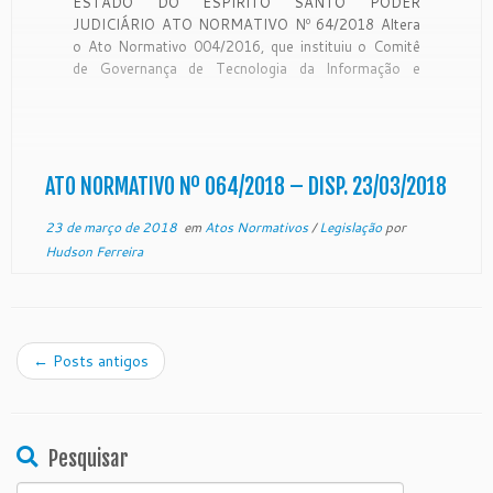
ESTADO DO ESPÍRITO SANTO PODER
JUDICIÁRIO ATO NORMATIVO Nº 64/2018 Altera
o Ato Normativo 004/2016, que instituiu o Comitê
de Governança de Tecnologia da Informação e
Comunicação – CGTIC. O Excelentíssimo Senhor
Desembargador SÉRGIO LUIZ TEIXEIRA GAMA,
DD. Presidente do Egrégio Tribunal de Justiça do
Estado do Espírito Santo, no […]
ATO NORMATIVO Nº 064/2018 – DISP. 23/03/2018
23 de março de 2018
em
Atos Normativos
/
Legislação
por
Hudson Ferreira
←
Posts antigos
Pesquisar