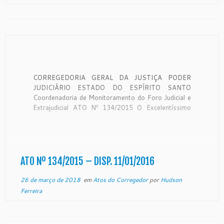
CORREGEDORIA GERAL DA JUSTIÇA PODER
JUDICIÁRIO ESTADO DO ESPÍRITO SANTO
Coordenadoria de Monitoramento do Foro Judicial e
Extrajudicial ATO Nº 134/2015 O Excelentíssimo
Desembargador RONALDO GONÇALVES DE
SOUSA, Corregedor-Geral da Justiça do Estado do
Espírito Santo, no uso de suas atribuições legais,
RESOLVE: Declarar a vacância do Cartório de
Registro […]
ATO Nº 134/2015 – DISP. 11/01/2016
26 de março de 2018
em
Atos do Corregedor
por
Hudson
Ferreira