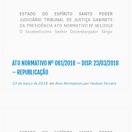
ESTADO DO ESPÍRITO SANTO PODER
JUDICIÁRIO TRIBUNAL DE JUSTIÇA GABINETE
DA PRESIDÊNCIA ATO NORMATIVO Nº 061/2018
O Excelentíssimo Senhor Desembargador Sérgio
Luiz Teixeira Gama, Presidente do Egrégio Tribunal
de Justiça do Estado do Espírito Santo, no uso de
suas atribuições legais, CONSIDERANDO o teor do
expediente protocolado neste Egrégio Tribunal […]
ATO NORMATIVO Nº 061/2018 – DISP. 23/03/2018
– REPUBLICAÇÃO
23 de março de 2018
em
Atos Normativos
por
Hudson Ferreira