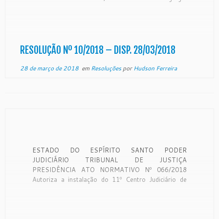
Tribunal de Justiça, no uso de suas atribuições
legais e regimentais e tendo em vista decisão
unânime do Egrégio Tribunal Pleno, em sessão
ordinária realizada no dia […]
RESOLUÇÃO Nº 10/2018 – DISP. 28/03/2018
28 de março de 2018
em
Resoluções
por
Hudson Ferreira
ESTADO DO ESPÍRITO SANTO PODER
JUDICIÁRIO TRIBUNAL DE JUSTIÇA
PRESIDÊNCIA ATO NORMATIVO Nº 066/2018
Autoriza a instalação do 11º Centro Judiciário de
Solução de Conflitos e Cidadania – CEJUSC, no
Juízo de Serra, em conformidade com a Resolução
nº. 17, do Egrégio Tribunal de Justiça do Estado do
Espírito Santo, […]