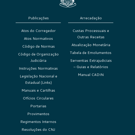
Publicações
Arrecadação
Atos do Corregedor
Custas Processuais e
Outras Receitas
Atos Normativos
Atualização Monetária
Código de Normas
Tabela de Emolumentos
Código de Organização
Judiciária
Serventias Extrajudiciais
– Guias e Relatórios
Instruções Normativas
Manual CADIN
Legislação Nacional e
Estadual (Links)
Manuais e Cartilhas
Ofícios Circulares
Portarias
Provimentos
Regimentos Internos
Resoluções do CNJ