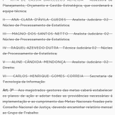
Planejamento, Orçamento e Gestão Estratégica, que coordenará a
equipe técnica;
II – ANA CLARA D’ÁVILA GUEDES – Analista Judiciário 02 –
Núcleo de Processamento de Estatística;
III – MAGNO DOS SANTOS NETTO – Analista Judiciário 02 –
Núcleo de Processamento de Estatística;
IV – RAQUEL AZEVEDO DUTRA – Técnica Judiciária 02 – Núcleo
de Processamento de Estatística;
V – ALINE CÂNDIDA MENDONÇA – Analista Judiciário 02 –
Direito;
VI – CARLOS HENRIQUE GOMES CORREIA – Secretaria de
Tecnologia da Informação.
Art. 3º
– Aos magistrados gestores das metas caberá estabelecer
os planos de ação e adotar todas as providências necessárias à
implementação e ao cumprimento das Metas Nacionais fixadas pelo
Conselho Nacional de Justiça, devendo encaminhar relatório mensal
ao Grupo de Trabalho.