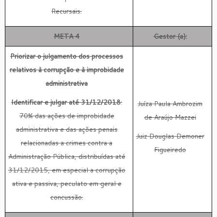
Recursais.
META 4
Gestor (a):
Priorizar o julgamento dos processos
relativos à corrupção e à improbidade
administrativa
Identificar e julgar até 31/12/2018
:
Juíza Paula Ambrozim
70% das ações de improbidade
de Araújo Mazzei
administrativa e das ações penais
Juiz Douglas Demoner
relacionadas a crimes contra a
Figueiredo
Administração Pública, distribuídas até
31/12/2015, em especial a corrupção
ativa e passiva, peculato em geral e
concussão.