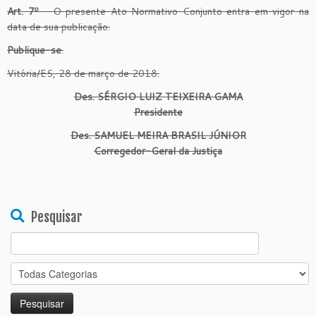
Art. 7º
– O presente Ato Normativo Conjunto entra em vigor na
data de sua publicação.
Publique-se
.
Vitória/ES, 28 de março de 2018.
Des. SÉRGIO LUIZ TEIXEIRA GAMA
Presidente
Des. SAMUEL MEIRA BRASIL JÚNIOR
Corregedor-Geral da Justiça
Pesquisar
Search
for: