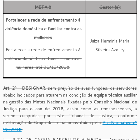
META 8
Gestor (a):
Fortalecer a rede de enfrentamento à
violência doméstica e familiar contra as
mulheres
Juíza Hermínia Maria
Fortalecer a rede de enfrentamento à
Silveira Azoury
violência doméstica e familiar contra as
mulheres, até 31/12/2018.
Art. 2º
–
DESIGNAR
, sem prejuízo de suas funções, os servidores
abaixo indicados para atuarem na condição de
equipe técnica auxiliar
na gestão das Metas Nacionais fixadas pelo Conselho Nacional de
Justiça para o ano de 2018,
assim como as remanescentes, a
serem cumpridas por este Tribunal de Justiça, conforme
deliberação do Grupo de Trabalho instituído pelo
Ato Normativo nº
08/2018
:
I – RITA DE CASSIA BARCELLOS ALMEIDA – Assessora de