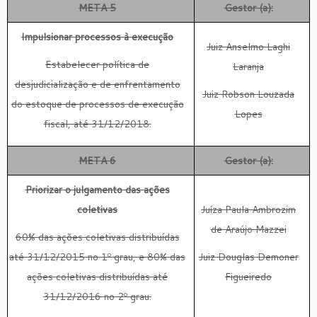
META 5
Gestor (a):
Impulsionar processos à execução
Juiz Anselmo Laghi
Estabelecer política de
Laranja
desjudicialização e de enfrentamento
Juiz Robson Louzada
do estoque de processos de execução
Lopes
fiscal, até 31/12/2018.
META 6
Gestor (a):
Priorizar o julgamento das ações
coletivas
Juíza Paula Ambrozim
de Araújo Mazzei
60% das ações coletivas distribuídas
até 31/12/2015 no 1º grau, e 80% das
Juiz Douglas Demoner
ações coletivas distribuídas até
Figueiredo
31/12/2016 no 2º grau.