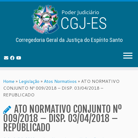
Corregedoria Geral da Justiça do Espírito Santo
Skip
to
Home
»
Legislação
»
Atos Normativos
»
ATO NORMATIVO
content
CONJUNTO Nº 009/2018 – DISP. 03/04/2018 –
REPUBLICADO
ATO NORMATIVO CONJUNTO Nº
009/2018 – DISP. 03/04/2018 –
REPUBLICADO