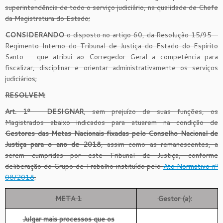
superintendência de todo o serviço judiciário, na qualidade de Chefe
da Magistratura do Estado;
CONSIDERANDO
o disposto no artigo 60, da Resolução 15/95 –
Regimento Interno do Tribunal de Justiça do Estado do Espírito
Santo – que atribui ao Corregedor Geral a competência para
fiscalizar, disciplinar e orientar administrativamente os serviços
judiciários;
RESOLVEM:
Art. 1º
–
DESIGNAR
, sem prejuízo de suas funções, os
Magistrados abaixo indicados para atuarem na condição de
Gestores das Metas Nacionais fixadas pelo Conselho Nacional de
Justiça para o ano de 2018
, assim como as remanescentes, a
serem cumpridas por este Tribunal de Justiça, conforme
deliberação do Grupo de Trabalho instituído pelo
Ato Normativo nº
08/2018
.
META 1
Gestor (a):
Julgar mais processos que os