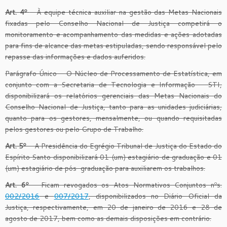
Art. 4º
– À equipe técnica auxiliar na gestão das Metas Nacionais
fixadas pelo Conselho Nacional de Justiça competirá o
monitoramento e acompanhamento das medidas e ações adotadas
para fins de alcance das metas estipuladas, sendo responsável pelo
repasse das informações e dados auferidos.
Parágrafo Único – O Núcleo de Processamento de Estatística, em
conjunto com a Secretaria de Tecnologia e Informação – STI,
disponibilizará os relatórios gerenciais das Metas Nacionais do
Conselho Nacional de Justiça, tanto para as unidades judiciárias,
quanto para os gestores, mensalmente, ou quando requisitadas
pelos gestores ou pelo Grupo de Trabalho.
Art. 5º
– A Presidência do Egrégio Tribunal de Justiça do Estado do
Espírito Santo disponibilizará 01 (um) estagiário de graduação e 01
(um) estagiário de pós-graduação para auxiliarem os trabalhos.
Art. 6º
– Ficam revogados os Atos Normativos Conjuntos nºs.
002/2016
e
007/2017
, disponibilizados no Diário Oficial da
Justiça, respectivamente, em 20 de janeiro de 2016 e 28 de
agosto de 2017, bem como as demais disposições em contrário.