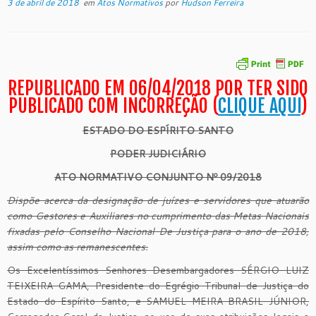
3 de abril de 2018
em
Atos Normativos
por
Hudson Ferreira
REPUBLICADO EM 06/04/2018 POR TER SIDO
PUBLICADO COM INCORREÇÃO (
CLIQUE AQUI
)
ESTADO DO ESPÍRITO SANTO
PODER JUDICIÁRIO
ATO NORMATIVO CONJUNTO Nº 09/2018
Dispõe acerca da designação de juízes e servidores que atuarão
como Gestores e Auxiliares no cumprimento das Metas Nacionais
fixadas pelo Conselho Nacional De Justiça para o ano de 2018,
assim como as remanescentes.
Os Excelentíssimos Senhores Desembargadores SÉRGIO LUIZ
TEIXEIRA GAMA, Presidente do Egrégio Tribunal de Justiça do
Estado do Espírito Santo, e SAMUEL MEIRA BRASIL JÚNIOR,