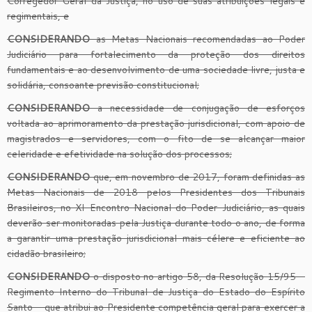
Corregedor Geral da Justiça, no uso de suas atribuições legais e
regimentais, e
CONSIDERANDO
as Metas Nacionais recomendadas ao Poder
Judiciário para fortalecimento da proteção dos direitos
fundamentais e ao desenvolvimento de uma sociedade livre, justa e
solidária, consoante previsão constitucional;
CONSIDERANDO
a necessidade de conjugação de esforços
voltada ao aprimoramento da prestação jurisdicional, com apoio de
magistrados e servidores, com o fito de se alcançar maior
celeridade e efetividade na solução dos processos;
CONSIDERANDO
que, em novembro de 2017, foram definidas as
Metas Nacionais de 2018 pelos Presidentes dos Tribunais
Brasileiros, no XI Encontro Nacional do Poder Judiciário, as quais
deverão ser monitoradas pela Justiça durante todo o ano, de forma
a garantir uma prestação jurisdicional mais célere e eficiente ao
cidadão brasileiro;
CONSIDERANDO
o disposto no artigo 58, da Resolução 15/95 –
Regimento Interno do Tribunal de Justiça do Estado do Espírito
Santo – que atribui ao Presidente competência geral para exercer a