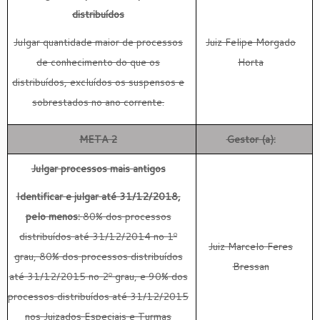
distribuídos
Julgar quantidade maior de processos
Juiz Felipe Morgado
de conhecimento do que os
Horta
distribuídos, excluídos os suspensos e
sobrestados no ano corrente.
META 2
Gestor (a):
Julgar processos mais antigos
Identificar e julgar até 31/12/2018,
pelo menos:
80% dos processos
distribuídos até 31/12/2014 no 1º
Juiz Marcelo Feres
grau, 80% dos processos distribuídos
Bressan
até 31/12/2015 no 2º grau, e 90% dos
processos distribuídos até 31/12/2015
nos Juizados Especiais e Turmas