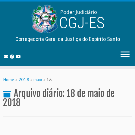
Corregedoria Geral da Justiça do Espírito Santo
Skip
to
Home
»
2018
»
maio
»
18
content
Arquivo diário:
18 de maio de
2018