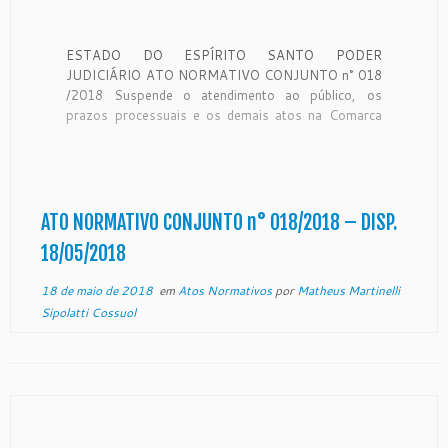
ESTADO DO ESPÍRITO SANTO PODER
JUDICIÁRIO ATO NORMATIVO CONJUNTO n° 018
/2018 Suspende o atendimento ao público, os
prazos processuais e os demais atos na Comarca
de Boa Esperança. O Excelentíssimo
Desembargador SÉRGIO LUIZ TEIXEIRA GAMA,
DD. Presidente do Egrégio Tribunal de Justiça do
Estado do Espírito Santo e o […]
ATO NORMATIVO CONJUNTO n° 018/2018 – DISP.
18/05/2018
18 de maio de 2018
em
Atos Normativos
por
Matheus Martinelli
Sipolatti Cossuol