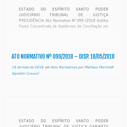
ESTADO DO ESPÍRITO SANTO PODER
JUDICIÁRIO TRIBUNAL DE JUSTIÇA
PRESIDÊNCIA Ato Normativo Nº 099 /2018 Institui
Pauta Concentrada de Audiências de Conciliação em
processos do Juízo de Vitória, Vila Velha, Serra,
Cariacica e Guarapari. O Excelentíssimo Senhor
Desembargador SÉRGIO LUIZ TEIXEIRA GAMA,
Presidente do Egrégio Tribunal de Justiça do Estado
[…]
ATO NORMATIVO Nº 099/2018 – DISP. 18/05/2018
18 de maio de 2018
em
Atos Normativos
por
Matheus Martinelli
Sipolatti Cossuol
ESTADO DO ESPÍRITO SANTO PODER
JUDICIÁRIO TRIBUNAL DE JUSTIÇA GABINETE