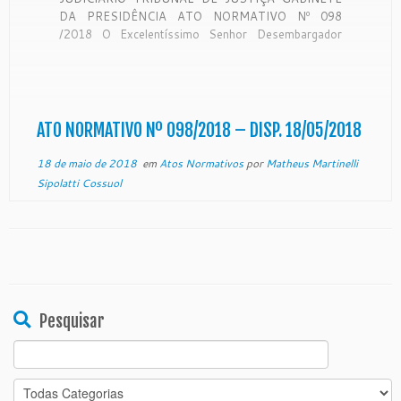
DA PRESIDÊNCIA ATO NORMATIVO Nº 098
/2018 O Excelentíssimo Senhor Desembargador
SÉRGIO LUIZ TEIXEIRA GAMA, Presidente do
Egrégio Tribunal de Justiça do Estado do Espírito
Santo, no uso de suas atribuições legais e,
CONSIDERANDO o disposto no artigo 58, da […]
ATO NORMATIVO Nº 098/2018 – DISP. 18/05/2018
18 de maio de 2018
em
Atos Normativos
por
Matheus Martinelli
Sipolatti Cossuol
Pesquisar
Search
for: