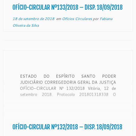
Justiça é órgão de fiscalização, disciplina e […]
OFÍCIO-CIRCULAR Nº133/2018 – DISP. 18/09/2018
18 de setembro de 2018
em
Ofícios Circulares
por
Fabiana
Oliveira da Silva
ESTADO DO ESPÍRITO SANTO PODER
JUDICIÁRIO CORREGEDORIA GERAL DA JUSTIÇA
OFÍCIO-CIRCULAR Nº 132/2018 Vitória, 12 de
setembro 2018. Protocolo 201801318338 O
Desembargador SAMUEL MEIRA BRASIL JUNIOR,
Corregedor-Geral da Justiça do Estado do Espírito
Santo, no uso de suas atribuições legais:
CONSIDERANDO que a Corregedoria Geral da
Justiça é órgão de […]
OFÍCIO-CIRCULAR Nº132/2018 – DISP. 18/09/2018