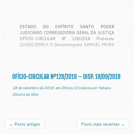
ESTADO DO ESPÍRITO SANTO PODER
JUDICIÁRIO CORREGEDORIA GERAL DA JUSTIÇA
OFÍCIO-CIRCULAR Nº 128/2018 Protocolo
201801309815 O Desembargador SAMUEL MEIRA
BRASIL JUNIOR, Corregedor-Geral da Justiça do
Estado do Espírito Santo, no uso de suas
atribuições legais: CONSIDERANDO que a
Corregedoria Geral da Justiça é órgão de
fiscalização, disciplina e orientação administrativa,
OFÍCIO-CIRCULAR Nº128/2018 – DISP. 18/09/2018
[…]
18 de setembro de 2018
em
Ofícios Circulares
por
Fabiana
Oliveira da Silva
←
Posts antigos
Posts mais recentes
→