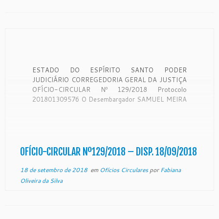
ESTADO DO ESPÍRITO SANTO PODER
JUDICIÁRIO CORREGEDORIA GERAL DA JUSTIÇA
OFÍCIO-CIRCULAR Nº 129/2018 Protocolo
201801309576 O Desembargador SAMUEL MEIRA
BRASIL JUNIOR, Corregedor-Geral da Justiça do
Estado do Espírito Santo, no uso de suas
atribuições legais: CONSIDERANDO que a
Corregedoria Geral da Justiça é órgão de
fiscalização, disciplina e orientação administrativa,
OFÍCIO-CIRCULAR Nº129/2018 – DISP. 18/09/2018
[…]
18 de setembro de 2018
em
Ofícios Circulares
por
Fabiana
Oliveira da Silva