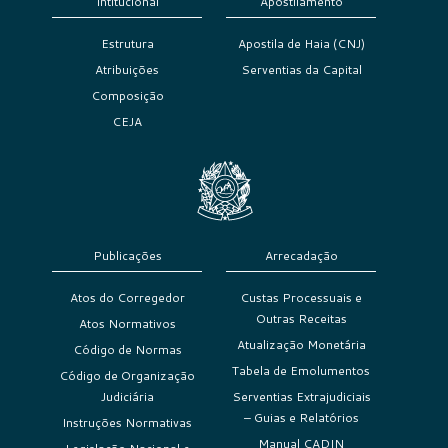
Intitucional
Apostilamento
Estrutura
Apostila de Haia (CNJ)
Atribuições
Serventias da Capital
Composição
CEJA
Publicações
Arrecadação
Atos do Corregedor
Custas Processuais e
Outras Receitas
Atos Normativos
Atualização Monetária
Código de Normas
Tabela de Emolumentos
Código de Organização
Judiciária
Serventias Extrajudiciais
– Guias e Relatórios
Instruções Normativas
Manual CADIN