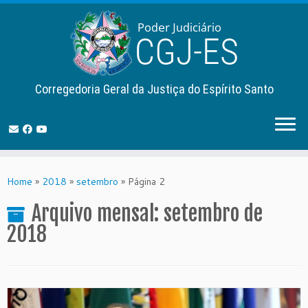
Corregedoria Geral da Justiça do Espírito Santo
Skip
to
Home
»
2018
»
setembro
»
Página 2
content
Arquivo mensal:
setembro de
2018