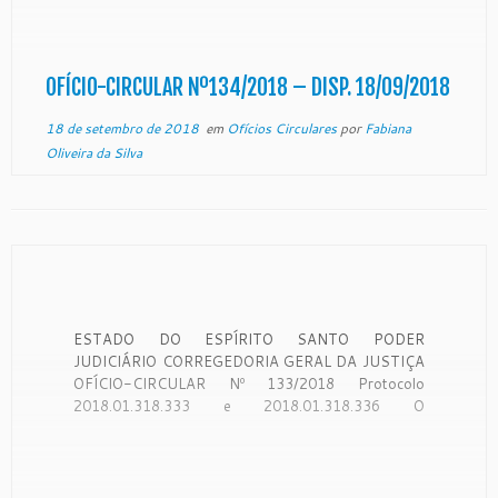
Justiça do Estado do Espírito Santo, no uso de suas
atribuições legais: CONSIDERANDO que a
Corregedoria Geral da Justiça é órgão de
fiscalização, disciplina e orientação administrativa,
OFÍCIO-CIRCULAR Nº134/2018 – DISP. 18/09/2018
[…]
18 de setembro de 2018
em
Ofícios Circulares
por
Fabiana
Oliveira da Silva
ESTADO DO ESPÍRITO SANTO PODER
JUDICIÁRIO CORREGEDORIA GERAL DA JUSTIÇA
OFÍCIO-CIRCULAR Nº 133/2018 Protocolo
2018.01.318.333 e 2018.01.318.336 O
Desembargador SAMUEL MEIRA BRASIL JUNIOR.
Corregedor-Geral da Justiça do Estado do Espírito
Santo, no uso de suas atribuições legais:
CONSIDERANDO que a Corregedoria Geral da