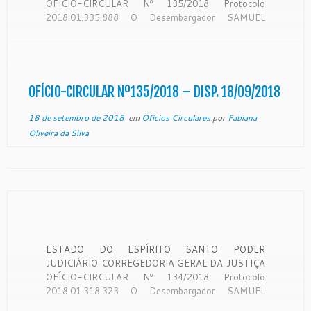
OFÍCIO-CIRCULAR Nº 135/2018 Protocolo
2018.01.335.888 O Desembargador SAMUEL
MEIRA BRASIL JUNIOR, Corregedor-Geral da
Justiça do Estado do Espírito Santo, no uso de suas
atribuições legais: CONSIDERANDO que a
Corregedoria Geral da Justiça é órgão de
fiscalização, disciplina e orientação administrativa,
OFÍCIO-CIRCULAR Nº135/2018 – DISP. 18/09/2018
[…]
18 de setembro de 2018
em
Ofícios Circulares
por
Fabiana
Oliveira da Silva
ESTADO DO ESPÍRITO SANTO PODER
JUDICIÁRIO CORREGEDORIA GERAL DA JUSTIÇA
OFÍCIO-CIRCULAR Nº 134/2018 Protocolo
2018.01.318.323 O Desembargador SAMUEL
MEIRA BRASIL JUNIOR, Corregedor-Geral da