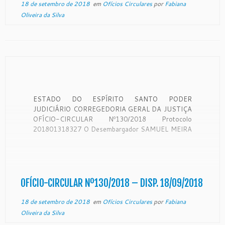
18 de setembro de 2018
em
Ofícios Circulares
por
Fabiana
Oliveira da Silva
ESTADO DO ESPÍRITO SANTO PODER
JUDICIÁRIO CORREGEDORIA GERAL DA JUSTIÇA
OFÍCIO-CIRCULAR Nº130/2018 Protocolo
201801318327 O Desembargador SAMUEL MEIRA
BRASIL JUNIOR, Corregedor-Geral da Justiça do
Estado do Espírito Santo, no uso de suas
atribuições legais: CONSIDERANDO que a
Corregedoria Geral da Justiça é órgão de
fiscalização, disciplina e orientação administrativa,
OFÍCIO-CIRCULAR Nº130/2018 – DISP. 18/09/2018
com […]
18 de setembro de 2018
em
Ofícios Circulares
por
Fabiana
Oliveira da Silva