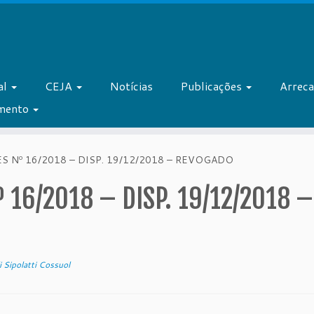
al
CEJA
Notícias
Publicações
Arrec
amento
 Nº 16/2018 – DISP. 19/12/2018 – REVOGADO
 16/2018 – DISP. 19/12/2018 –
 Sipolatti Cossuol