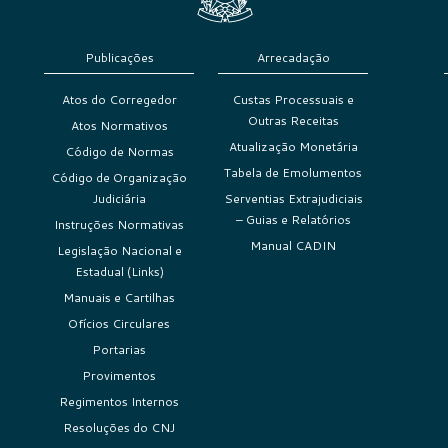
Publicações
Arrecadação
Atos do Corregedor
Custas Processuais e
Outras Receitas
Atos Normativos
Atualização Monetária
Código de Normas
Tabela de Emolumentos
Código de Organização
Judiciária
Serventias Extrajudiciais
– Guias e Relatórios
Instruções Normativas
Manual CADIN
Legislação Nacional e
Estadual (Links)
Manuais e Cartilhas
Ofícios Circulares
Portarias
Provimentos
Regimentos Internos
Resoluções do CNJ