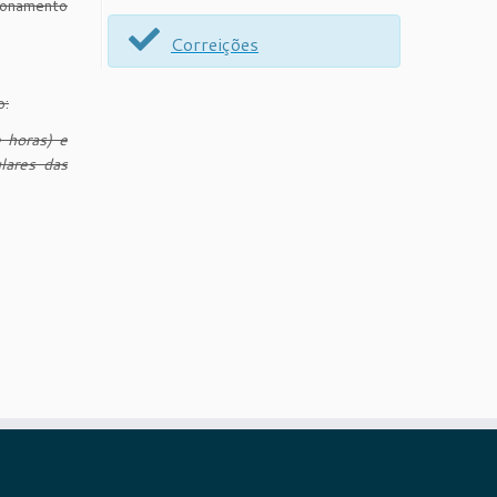
cionamento
Correições
o:
 horas) e
lares das