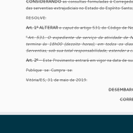
CONSIDERANDO
as consultas formuladas à Corregedor
das serventias extrajudiciais no Estado do Espírito Santo;
RESOLVE:
Art. 1º ALTERAR
o
caput
do artigo 531 do Código de Nor
“
Art. 531.
O expediente de serviço da atividade de N
termina às 18h00 (dezoito horas), em todos os dias 
Serventias, sob sua total responsabilidade, estender a 
Art. 2º –
Este Provimento entrará em vigor na data de sua
Publique-se. Cumpra-se.
Vitória/ES, 31 de maio de 2019.
DESEMBARG
CORRE