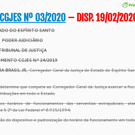
CGJES Nº 03/2020
– DISP. 19/02/202
ADO DO ESPÍRITO SANTO
PODER JUDICIÁRIO
TRIBUNAL DE JUSTIÇA
IMENTO CGJES N.º
24
/2019
A BRASIL JR.
, Corregedor Geral da Justiça do Estado do Espírito San
etermina que compete ao Corregedor Geral da Justiça exercer a fisc
 atribuições em todo o Estado;
 horários de funcionamentos das serventias extrajudiciais, ate
e § 2º da Lei Federal nº 8.935/1994;
o do dispositivo e padronização do horário de funcionamento em tod