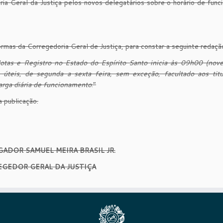
ia Geral da Justiça pelos novos delegatários sobre o horário de fun
mas da Corregedoria Geral de Justiça, para constar a seguinte redaçã
otas e Registro no Estado do Espírito Santo inicia às 09h00 (nove
úteis, de segunda a sexta feira, sem exceção, facultado aos titu
carga diária de funcionamento
.”
 publicação.
ADOR SAMUEL MEIRA BRASIL JR.
GEDOR GERAL DA JUSTIÇA