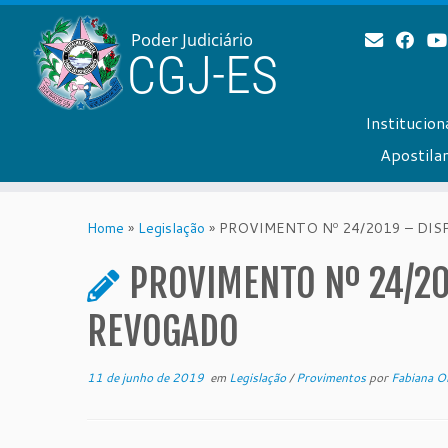
Institucion
Apostil
Skip
to
Home
»
Legislação
»
PROVIMENTO Nº 24/2019 – DIS
content
PROVIMENTO Nº 24/20
REVOGADO
11 de junho de 2019
em
Legislação
/
Provimentos
por
Fabiana Ol