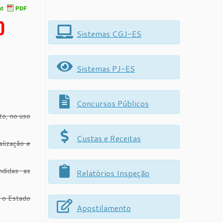
0
Sistemas CGJ-ES
Sistemas PJ-ES
Concursos Públicos
to, no uso
Custas e Receitas
alização e
ndidas as
Relatórios Inspeção
o o Estado
Apostilamento