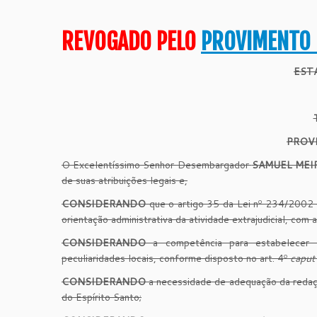
REVOGADO PELO
PROVIMENTO 
EST
PROV
O Excelentíssimo Senhor Desembargador
SAMUEL MEIR
de suas atribuições legais e,
CONSIDERANDO
que o artigo 35 da Lei nº 234/2002 d
orientação administrativa da atividade extrajudicial, com
CONSIDERANDO
a competência para estabelecer os
peculiaridades locais, conforme disposto no art. 4º
caput
CONSIDERANDO
a necessidade de adequação da redaçã
do Espírito Santo;