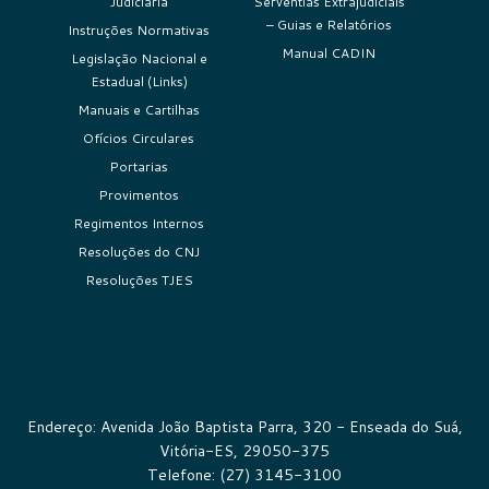
Judiciária
Serventias Extrajudiciais
– Guias e Relatórios
Instruções Normativas
Manual CADIN
Legislação Nacional e
Estadual (Links)
Manuais e Cartilhas
Ofícios Circulares
Portarias
Provimentos
Regimentos Internos
Resoluções do CNJ
Resoluções TJES
Endereço: Avenida João Baptista Parra, 320 - Enseada do Suá,
Vitória-ES, 29050-375
Telefone: (27) 3145-3100