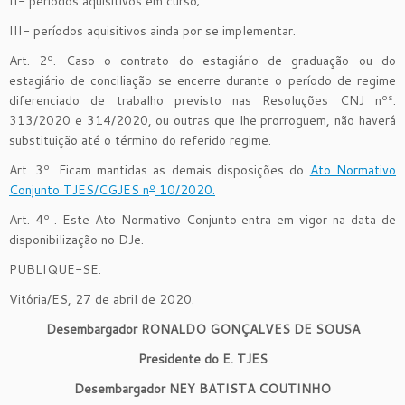
II- períodos aquisitivos em curso;
III- períodos aquisitivos ainda por se implementar.
o
Art. 2
. Caso o contrato do estagiário de graduação ou do
estagiário de conciliação se encerre durante o período de regime
o
s
diferenciado de trabalho previsto nas Resoluções CNJ n
.
313/2020 e 314/2020, ou outras que lhe prorroguem, não haverá
substituição até o término do referido regime.
o
Art. 3
. Ficam mantidas as demais disposições do
Ato Normativo
o
Conjunto TJES/CGJES n
10/2020.
o
Art. 4
. Este Ato Normativo Conjunto entra em vigor na data de
disponibilização no DJe.
PUBLIQUE-SE.
Vitória/ES, 27 de abril de 2020.
Desembargador RONALDO GONÇALVES DE SOUSA
Presidente do E. TJES
Desembargador NEY BATISTA COUTINHO