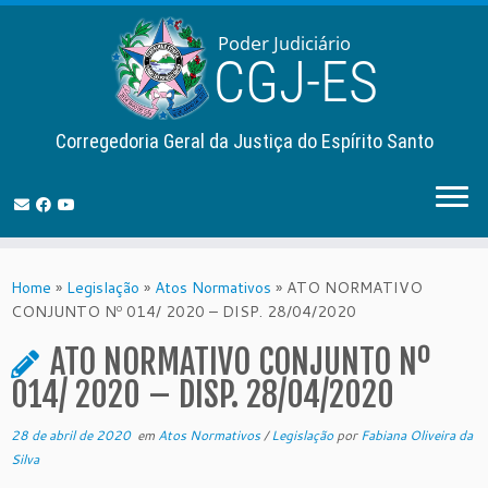
Corregedoria Geral da Justiça do Espírito Santo
Skip
to
Home
»
Legislação
»
Atos Normativos
»
ATO NORMATIVO
content
CONJUNTO Nº 014/ 2020 – DISP. 28/04/2020
ATO NORMATIVO CONJUNTO Nº
014/ 2020 – DISP. 28/04/2020
28 de abril de 2020
em
Atos Normativos
/
Legislação
por
Fabiana Oliveira da
Silva