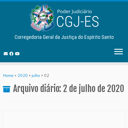
Corregedoria Geral da Justiça do Espírito Santo
Skip
to
Home
»
2020
»
julho
»
02
content
Arquivo diário:
2 de julho de 2020