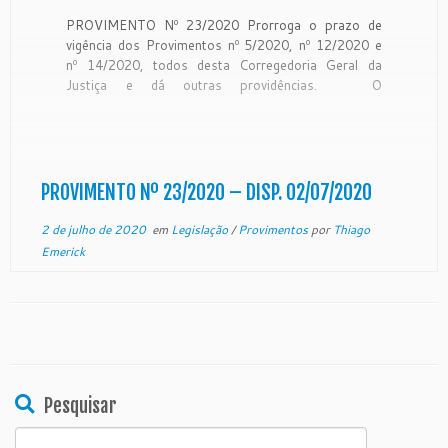
PROVIMENTO Nº 23/2020 Prorroga o prazo de
vigência dos Provimentos nº 5/2020, nº 12/2020 e
nº 14/2020, todos desta Corregedoria Geral da
Justiça e dá outras providências. O
Desembargador NEY BATISTA COUTINHO,
Corregedor Geral da Justiça do Estado do Espírito
Santo, no uso de suas atribuições legais e,
CONSIDERANDO a Resolução nº 322, […]
PROVIMENTO Nº 23/2020 – DISP. 02/07/2020
2 de julho de 2020
em
Legislação
/
Provimentos
por
Thiago
Emerick
Pesquisar
Search