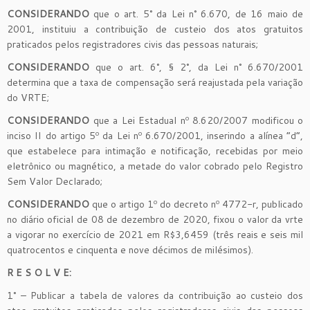
CONSIDERANDO
que o art. 5° da Lei n° 6.670, de 16 maio de
2001, instituiu a contribuição de custeio dos atos gratuitos
praticados pelos registradores civis das pessoas naturais;
CONSIDERANDO
que o art. 6°, § 2°, da Lei n° 6.670/2001
determina que a taxa de compensação será reajustada pela variação
do VRTE;
CONSIDERANDO
que a Lei Estadual nº 8.620/2007 modificou o
inciso II do artigo 5º da Lei nº 6.670/2001, inserindo a alínea “d”,
que estabelece para intimação e notificação, recebidas por meio
eletrônico ou magnético, a metade do valor cobrado pelo Registro
Sem Valor Declarado;
CONSIDERANDO
que o artigo 1º do decreto nº 4772-r, publicado
no diário oficial de 08 de dezembro de 2020, fixou o valor da vrte
a vigorar no exercício de 2021 em R$3,6459 (três reais e seis mil
quatrocentos e cinquenta e nove décimos de milésimos).
R E S O L V E:
1° – Publicar a tabela de valores da contribuição ao custeio dos