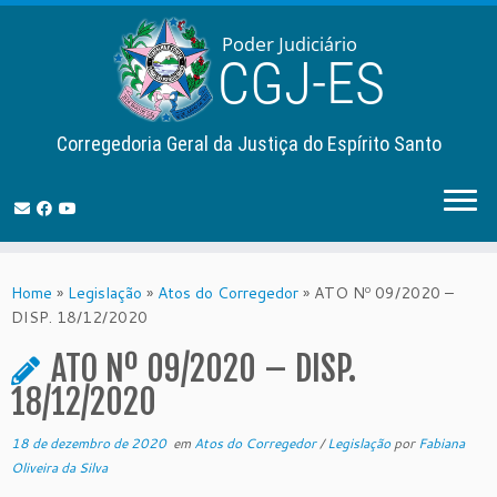
Corregedoria Geral da Justiça do Espírito Santo
Skip
to
Home
»
Legislação
»
Atos do Corregedor
»
ATO Nº 09/2020 –
content
DISP. 18/12/2020
ATO Nº 09/2020 – DISP.
18/12/2020
18 de dezembro de 2020
em
Atos do Corregedor
/
Legislação
por
Fabiana
Oliveira da Silva