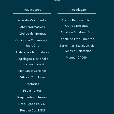
Publicações
Arrecadação
Atos do Corregedor
Custas Processuais e
Outras Receitas
Atos Normativos
Atualização Monetária
Código de Normas
Tabela de Emolumentos
Código de Organização
Judiciária
Serventias Extrajudiciais
– Guias e Relatórios
Instruções Normativas
Manual CADIN
Legislação Nacional e
Estadual (Links)
Manuais e Cartilhas
Ofícios Circulares
Portarias
Provimentos
Regimentos Internos
Resoluções do CNJ
Resoluções TJES