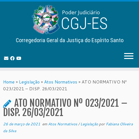
Corregedoria Geral da Justiça do Espírito Santo
Skip
to
Home
»
Legislação
»
Atos Normativos
»
ATO NORMATIVO Nº
content
023/2021 – DISP. 26/03/2021
ATO NORMATIVO Nº 023/2021 –
DISP. 26/03/2021
26 de março de 2021
em
Atos Normativos
/
Legislação
por
Fabiana Oliveira
da Silva