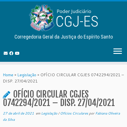
Corregedoria Geral da Justiça do Espírito Santo
Skip
to
Home
»
Legislação
»
OFÍCIO CIRCULAR CGJES 0742294/2021 –
content
DISP. 27/04/2021
OFÍCIO CIRCULAR CGJES
0742294/2021 – DISP. 27/04/2021
27 de abril de 2021
em
Legislação
/
Ofícios Circulares
por
Fabiana Oliveira
da Silva