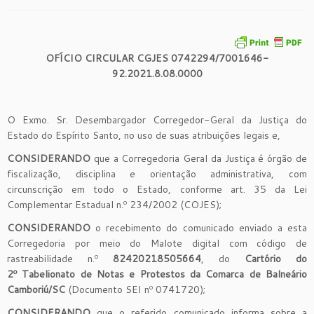
OFÍCIO CIRCULAR CGJES 0742294/7001646-
92.2021.8.08.0000
O Exmo. Sr. Desembargador Corregedor-Geral da Justiça do
Estado do Espírito Santo, no uso de suas atribuições legais e,
CONSIDERANDO
que a Corregedoria Geral da Justiça é órgão de
fiscalização, disciplina e orientação administrativa, com
circunscrição em todo o Estado, conforme art. 35 da Lei
Complementar Estadual n.º 234/2002 (COJES);
CONSIDERANDO
o recebimento do comunicado enviado a esta
Corregedoria por meio do Malote digital com código de
rastreabilidade n.º
82420218505664
, do
Cartório do
2º
Tabelionato de Notas e Protesto
s
da Comarca de
Balneário
Camboriú
/
SC
(Documento SEI nº 0741720);
CONSIDERANDO
que o referido comunicado informa sobre a