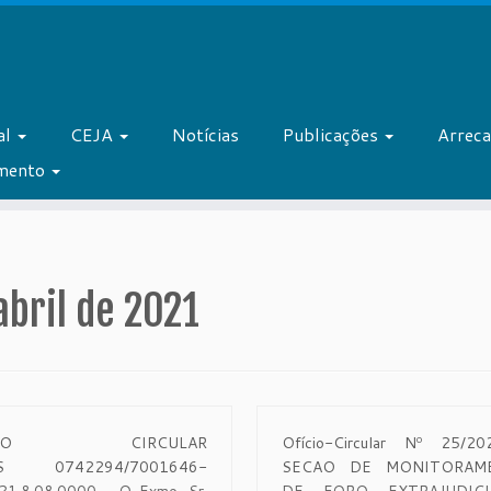
al
CEJA
Notícias
Publicações
Arrec
amento
abril de 2021
ÍCIO CIRCULAR
Ofício-Circular Nº 25/2
ES 0742294/7001646-
SECAO DE MONITORAM