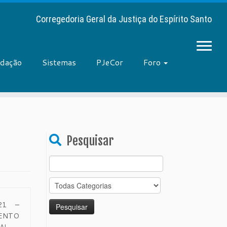
Corregedoria Geral da Justiça do Espírito Santo
adação
Sistemas
PJeCor
Foro
Pesquisar
Search
for:
021 –
ENTO