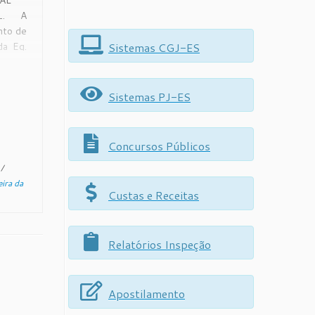
CIAL
021. A
nto de
Sistemas CGJ-ES
da Eg.
iça do
uso de
ais:
Sistemas PJ-ES
e a
 […]
Concursos Públicos
o
/
eira da
Custas e Receitas
Relatórios Inspeção
Apostilamento