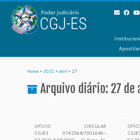
Institucion
Apostil
Skip
to
Home
»
2021
»
abril
»
27
content
Arquivo diário:
27 de 
OFÍCIO CIRCULAR
OF
CGJES 0742564/7001646-
CGJ