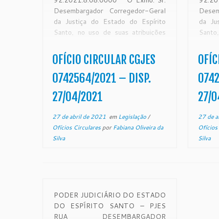
92.2021.8.08.0000 O Exmo. Sr.
92.20
Desembargador Corregedor-Geral
Desem
da Justiça do Estado do Espírito
da Ju
Santo, no uso de suas atribuições
Santo
legais e, CONSIDERANDO que a
lega
Corregedoria Geral da Justiça é
Corre
OFÍCIO CIRCULAR CGJES
OFÍC
órgão de fiscalização, disciplina e
órgão 
orientação administrativa, com
orien
0742564/2021 – DISP.
0742
circunscrição em todo o Estado,
circu
27/04/2021
27/0
conforme art. 35 da Lei
conf
Complementar Estadual […]
Compl
27 de abril de 2021
em
Legislação
/
27 de a
Ofícios Circulares
por
Fabiana Oliveira da
Ofícios
Silva
Silva
PODER JUDICIÁRIO DO ESTADO
DO ESPÍRITO SANTO – PJES
RUA DESEMBARGADOR