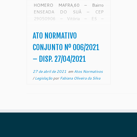
HOMERO MAFRA,60 – Bairro
ENSEADA DO SUÁ – CEP
29050906 – Vitória – ES –
www.tjes.jus.br Ato Normativo
Conjunto 006/2021 Considerando
ATO NORMATIVO
o Ato Normativo Conjunto
004/2021, de 18 de março de
CONJUNTO Nº 006/2021
2021, através do qual as medidas
– DISP. 27/04/2021
protetivas em vigor ou […]
27 de abril de 2021
em
Atos Normativos
/
Legislação
por
Fabiana Oliveira da Silva