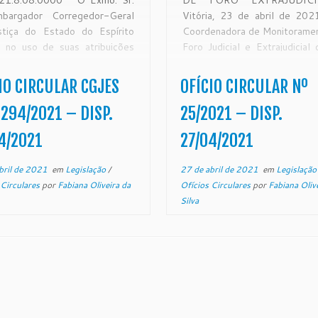
21.8.08.0000 O Exmo. Sr.
DE FORO EXTRAJUDI
bargador Corregedor-Geral
Vitória, 23 de abril de 2
stiça do Estado do Espírito
Coordenadora de Monitorame
, no uso de suas atribuições
Foro Judicial e Extrajudicial 
is e, CONSIDERANDO que a
Corregedoria Geral da Just
gedoria Geral da Justiça é
Estado do Espírito Santo, no 
IO CIRCULAR CGJES
OFÍCIO CIRCULAR Nº
de fiscalização, disciplina e
suas atribuições leg
tação administrativa, com
CONSIDERANDO qu
294/2021 – DISP.
25/2021 – DISP.
nscrição em todo o Estado,
Corregedoria Geral da Justiça
4/2021
27/04/2021
orme art. 35 da Lei
ementar Estadual […]
bril de 2021
em
Legislação
/
27 de abril de 2021
em
Legislaçã
 Circulares
por
Fabiana Oliveira da
Ofícios Circulares
por
Fabiana Oliv
Silva