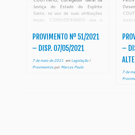
COUTINHO, Corregedor Geral da
PROV
Justiça do Estado do Espírito
Dese
Santo, no uso de suas atribuições
COUTI
legais, CONSIDERANDO que a
Justi
Corregedoria Geral da Justiça é
Santo
órgão de fiscalização, que disciplina
lega
PROVIMENTO Nº 51/2021
PROV
a orientação administrativa com
Corre
jurisdição em todo o Estado do
órgão 
– DISP. 07/05/2021
– DI
Espirito Santo, conforme artigo […]
a ori
ALT
jurisd
7 de maio de 2021
em
Legislação
/
Provimentos
por
Marcos Paulo
7 de ma
Provim