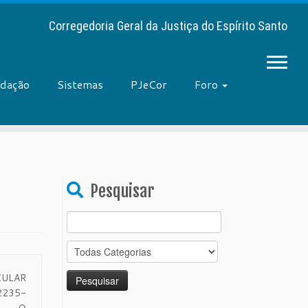
Corregedoria Geral da Justiça do Espírito Santo
adação
Sistemas
PJeCor
Foro
Pesquisar
Search
for:
LAR
235-