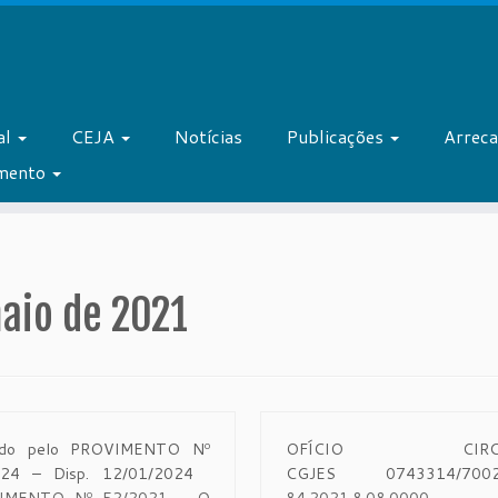
al
CEJA
Notícias
Publicações
Arrec
amento
aio de 2021
rado pelo PROVIMENTO Nº
OFÍCIO CIRCU
024 – Disp. 12/01/2024
CGJES 0743314/7002