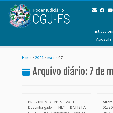
Institucion
Apostil
Skip
to
Home
»
2021
»
maio
»
07
content
Arquivo diário:
7 de m
PROVIMENTO Nº 51/2021 O
Alte
Desembargador NEY BATISTA
01/2