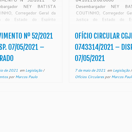
IMENTO Nº 52/2021 O
84.2021.8.08.00
mbargador NEY BATISTA
Desembargador NEY BA
NHO, Corregedor Geral da
COUTINHO, Corregedor Ger
ça do Estado do Espírito
Justiça do Estado do Esp
, no uso de suas atribuições
Santo, no uso de suas atrib
is, CONSIDERANDO que a
legais, CONSIDERANDO 
IMENTO Nº 52/2021
OFÍCIO CIRCULAR CGJ
gedoria Geral da Justiça é
Corregedoria Geral da Jus
de fiscalização, que disciplina
órgão de fiscalização, discip
SP. 07/05/2021 –
0743314/2021 – DISP
entação administrativa com
orientação administrativa d
ERADO
07/05/2021
ição em todo […]
judicial e extrajudicial, com jur
em todo o Estado, conforme 
io de 2021
em
Legislação
/
7 de maio de 2021
em
Legislação
/
entos
por
Marcos Paulo
Ofícios Circulares
por
Marcos Paul