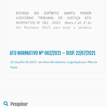
ESTADO DO ESPÍRITO SANTO PODER
JUDICIÁRIO TRIBUNAL DE JUSTIÇA ATO
NORMATIVO Nº 062 /2021 Altera o art. 2º do
Ato Normativo 58/21 para incluir a servidora
Rosângela de Maria Alves Paraiso na Equipe de
Trabalho da Pauta Concentrada de Mediação e
Conciliação na Comarca de Colatina, no período de
19/07/2021 a 23/07/2021. O […]
ATO NORMATIVO Nº 062/2021 – DISP. 22/07/2021
22 de julho de 2021
em
Atos Normativos
/
Legislação
por
Marcos
Paulo
Pesquisar