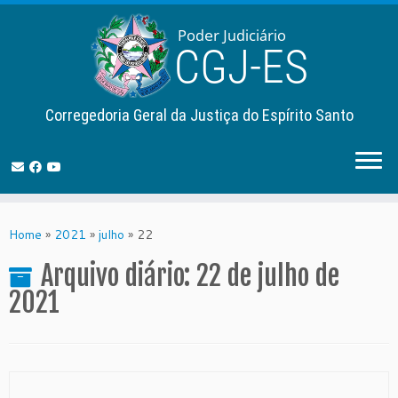
Corregedoria Geral da Justiça do Espírito Santo
Skip
to
Home
»
2021
»
julho
»
22
content
Arquivo diário:
22 de julho de
2021