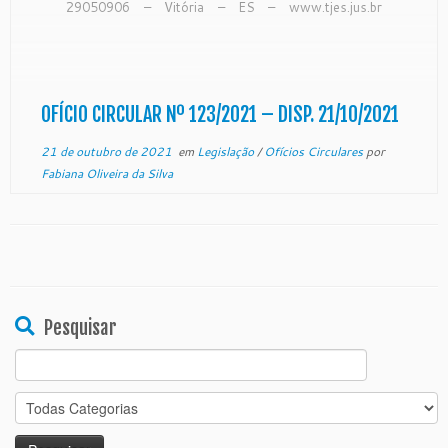
29050906 – Vitória – ES – www.tjes.jus.br
OFÍCIO-CIRCULAR Nº 123/2021 – SECAO DE
MONITORAMENTO DE FORO EXTRAJUDICIAL
Vitória, 08 de outubro de 2021. De ordem
do Exmo. Sr. Desembargador […]
OFÍCIO CIRCULAR Nº 123/2021 – DISP. 21/10/2021
21 de outubro de 2021
em
Legislação
/
Ofícios Circulares
por
Fabiana Oliveira da Silva
Pesquisar
Search
for: