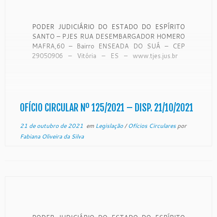
PODER JUDICIÁRIO DO ESTADO DO ESPÍRITO
SANTO – PJES RUA DESEMBARGADOR HOMERO
MAFRA,60 – Bairro ENSEADA DO SUÁ – CEP
29050906 – Vitória – ES – www.tjes.jus.br
OFÍCIO-CIRCULAR Nº 125/2021 – SECAO DE
MONITORAMENTO DE FORO EXTRAJUDICIAL
Vitória, 18 de outubro de 2021. De ordem
do Exmo. Sr. Desembargador […]
OFÍCIO CIRCULAR Nº 125/2021 – DISP. 21/10/2021
21 de outubro de 2021
em
Legislação
/
Ofícios Circulares
por
Fabiana Oliveira da Silva