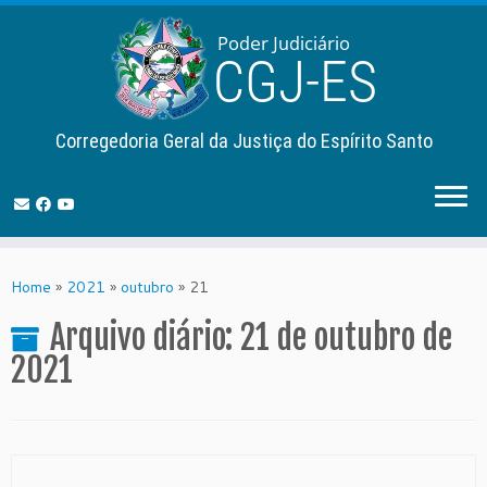
Corregedoria Geral da Justiça do Espírito Santo
Skip
to
Home
»
2021
»
outubro
»
21
content
Arquivo diário:
21 de outubro de
2021