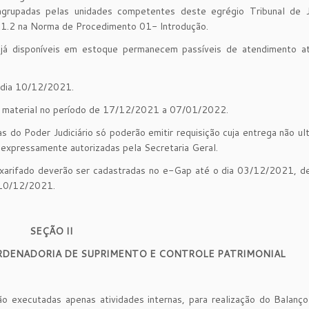
 agrupadas pelas unidades competentes deste egrégio Tribunal de J
m 1.2 na Norma de Procedimento 01- lntrodução.
s já disponíveis em estoque permanecem passíveis de atendimento a
o dia 10/12/2021.
de material no período de 17/12/2021 a 07/01/2022.
s do Poder Judiciário só poderão emitir requisição cuja entrega não ul
s expressamente autorizadas pela Secretaria Geral.
xarifado deverão ser cadastradas no e-Gap até o dia 03/12/2021, d
a 10/12/2021.
SEÇÃO II
RDENADORIA DE SUPRIMENTO E CONTROLE PATRIMONIAL
xecutadas apenas atividades internas, para realização do Balanço