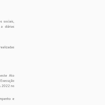
 sociais,
a diárias
ealizadas
deste Ato
 Execução
A 2022 no
Empenho e