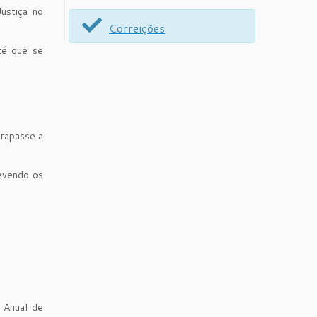
ustiça no
Correições
té que se
trapasse a
evendo os
 Anual de