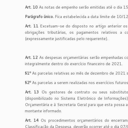
Art. 10
As notas de empenho serão emitidas até o dia 
Parágrafo único.
Fica estabelecida a data limite de 10/
Art. 11
Excetuam-se do disposto no artigo anterior o
obrigações tributárias, os pagamentos relativos a c
(expressamente justificadas pelo requerente).
Art. 12
As despesas orçamentárias serão empenhadas co
integralmente dentro do exercício financeiro de 2021.
§1
º
As parcelas relativas ao mês de dezembro de 2021 s
§2º
As parcelas a serem realizadas nos exercícios futuro
Art. 13
Os gestores de contrato ou seus substitut
(disponibilizado no Sistema Eletrônico de Informa
Orçamentária e à Secretaria Geral para que esta 
montante informado.
Art. 14
Os procedimentos orçamentários do encerra
Classificação da Despesa, deverão ocorrer até o dia 07