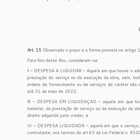
Art. 15
Observado o prazo e a forma prevista no artigo
Para fins deste Ato, consideram-se:
I
– DESPESA A LIQUIDAR – Aquela em que houve o adimpl
prestação do serviço ou da execução da obra, sem, todavi
ordens de fornecimento ou de serviços de caráter nã
até 31 de maio de 2022;
II
– DESPESA EM LIQUIDAÇAO – aquela em que houve 
material, da prestação do serviço ou da execução da o
direito adquirido pelo credor, e
III – DESPESA LIQUIDADA – aquela em que o serviço, a 
contratante, nos termos do art.63 da Lei Federal n. 43