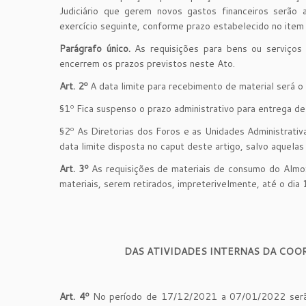
Judiciário que gerem novos gastos financeiros serão
exercício seguinte, conforme prazo estabelecido no ite
Parágrafo único.
As requisições para bens ou serviço
encerrem os prazos previstos neste Ato.
Art. 2º
A data limite para recebimento de material será 
§1º Fica suspenso o prazo administrativo para entrega 
§2º As Diretorias dos Foros e as Unidades Administrativa
data limite disposta no caput deste artigo, salvo aquela
Art. 3º
As requisições de materiais de consumo do Almo
materiais, serem retirados, impreterivelmente, até o di
DAS ATIVIDADES INTERNAS DA COO
Art. 4º
No período de 17/12/2021 a 07/01/2022 serão e