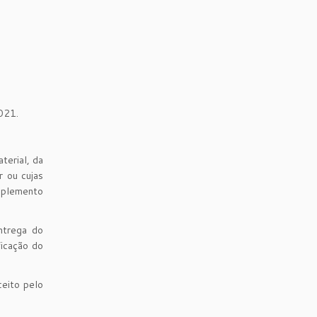
021.
erial, da
r ou cujas
mplemento
ntrega do
icação do
ceito pelo