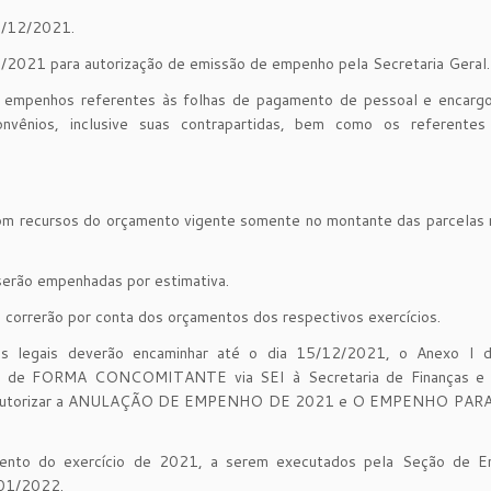
15/12/2021.
12/2021 para autorização de emissão de empenho pela Secretaria Geral.
s empenhos referentes às folhas de pagamento de pessoal e encargos
onvênios, inclusive suas contrapartidas, bem como os referentes 
m recursos do orçamento vigente somente no montante das parcelas r
erão empenhadas por estimativa.
s correrão por conta dos orçamentos dos respectivos exercícios.
os legais deverão encaminhar até o dia 15/12/2021, o Anexo I 
ções) de FORMA CONCOMITANTE via SEI à Secretaria de Finanças e
possa autorizar a ANULAÇÃO DE EMPENHO DE 2021 e O EMPENHO PAR
mento do exercício de 2021, a serem executados pela Seção de 
/01/2022.