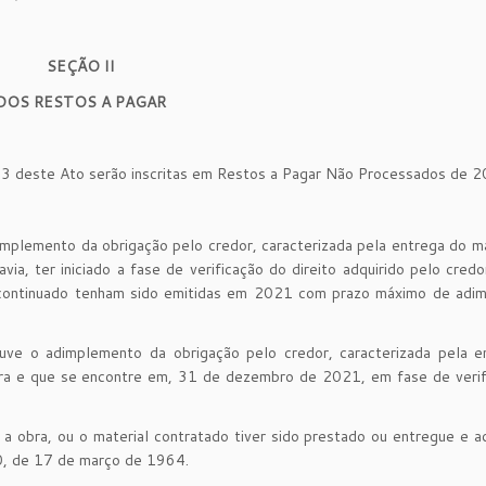
SEÇÃO II
DOS RESTOS A PAGAR
 13 deste Ato serão inscritas em Restos a Pagar Não Processados de 2
emento da obrigação pelo credor, caracterizada pela entrega do mat
a, ter iniciado a fase de verificação do direito adquirido pelo credo
o continuado tenham sido emitidas em 2021 com prazo máximo de adi
o adimplemento da obrigação pelo credor, caracterizada pela e
bra e que se encontre em, 31 de dezembro de 2021, em fase de verif
obra, ou o material contratado tiver sido prestado ou entregue e a
20, de 17 de março de 1964.