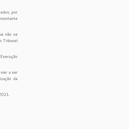
sados, por
o montante
ue não se
o Tribunal
 Execução
vier a ser
ização da
/2021.