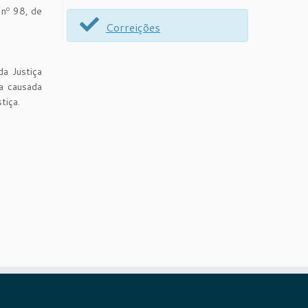
 nº 98, de
Correições
a Justiça
ia causada
tiça.