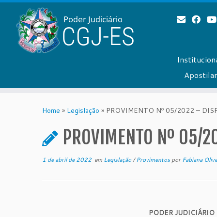
Institucion
Apostil
Skip
to
Home
»
Legislação
»
PROVIMENTO Nº 05/2022 – DISP
content
PROVIMENTO Nº 05/20
1 de abril de 2022
em
Legislação
/
Provimentos
por
Fabiana Olive
PODER JUDICIÁRIO