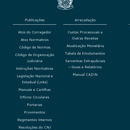
Publicações
Arrecadação
Atos do Corregedor
Custas Processuais e
Outras Receitas
Atos Normativos
Atualização Monetária
Código de Normas
Tabela de Emolumentos
Código de Organização
Judiciária
Serventias Extrajudiciais
– Guias e Relatórios
Instruções Normativas
Manual CADIN
Legislação Nacional e
Estadual (Links)
Manuais e Cartilhas
Ofícios Circulares
Portarias
Provimentos
Regimentos Internos
Resoluções do CNJ