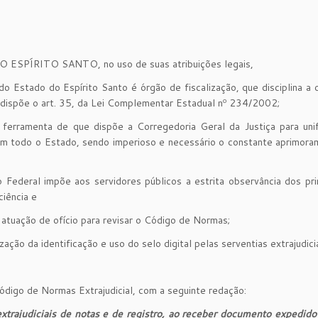
ÍRITO SANTO, no uso de suas atribuições legais,
o Estado do Espírito Santo é órgão de fiscalização, que disciplina a 
e dispõe o art. 35, da Lei Complementar Estadual nº 234/2002;
ferramenta de que dispõe a Corregedoria Geral da Justiça para unif
al em todo o Estado, sendo imperioso e necessário o constante aprimor
o Federal impõe aos servidores públicos a estrita observância dos pri
ciência e
 atuação de ofício para revisar o Código de Normas;
zação da identificação e uso do selo digital pelas serventias extrajudicia
Código de Normas Extrajudicial, com a seguinte redação:
xtrajudiciais de notas e de registro, ao receber documento expedido