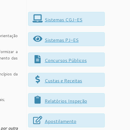
Sistemas CGJ-ES
orientação
Sistemas PJ-ES
ormizar a
amento das
Concursos Públicos
ncípios da
Custas e Receitas
is;
Relatórios Inspeção
Apostilamento
 por outra