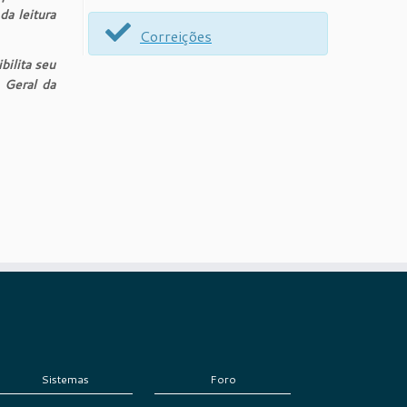
da leitura
Correições
bilita seu
 Geral da
Sistemas
Foro