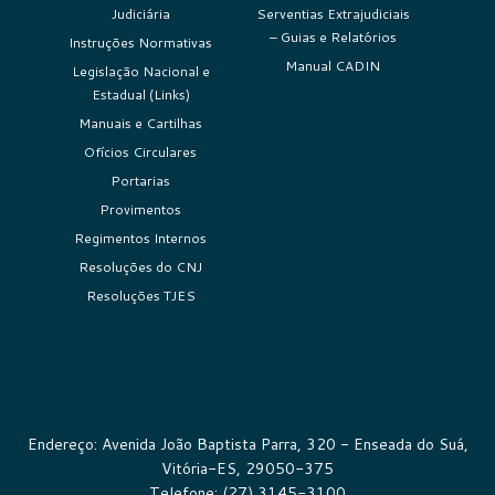
Judiciária
Serventias Extrajudiciais
– Guias e Relatórios
Instruções Normativas
Manual CADIN
Legislação Nacional e
Estadual (Links)
Manuais e Cartilhas
Ofícios Circulares
Portarias
Provimentos
Regimentos Internos
Resoluções do CNJ
Resoluções TJES
Endereço: Avenida João Baptista Parra, 320 - Enseada do Suá,
Vitória-ES, 29050-375
Telefone: (27) 3145-3100