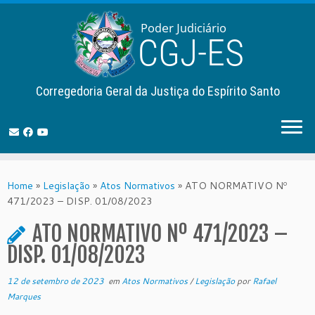
Corregedoria Geral da Justiça do Espírito Santo
Skip
to
Home
»
Legislação
»
Atos Normativos
»
ATO NORMATIVO Nº
content
471/2023 – DISP. 01/08/2023
ATO NORMATIVO Nº 471/2023 –
DISP. 01/08/2023
12 de setembro de 2023
em
Atos Normativos
/
Legislação
por
Rafael
Marques