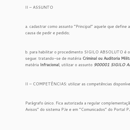
II – ASSUNTO
a. cadastrar como assunto “Principal” aquele que defin
causa de pedir e pedido;
b. para habilitar o procedimento SIGILO ABSOLUTO é
segue: tratando-se de matéria
Criminal ou Auditoria Milit
matéria
Infracional
, utilizar o assunto
900001 SIGILO AB
II – COMPETÊNCIAS: utilizar as competências disponíve
Parágrafo único. Fica autorizada a regular complementa
Avisos” do sistema PJe e em “Comunicados” do Portal PJe