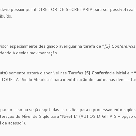
, deve possuir perfil DIRETOR DE SECRETARIA para ser possível reali
ibuído.
vidor especialmente designado averiguar na tarefa de “
[S] Conferência 
cedendo à devida movimentação.
luto)
somente estará disponível nas Tarefas
[S] Conferência inicial
e *
*
IQUETA “Sigilo Absoluto” para identificação dos autos nas demais tar
 para o caso ou se já esgotadas as razões para o processamento sigilos
alteração do Nível de Sigilo para “Nível 1” (AUTOS DIGITAIS – opção
l de acesso”).