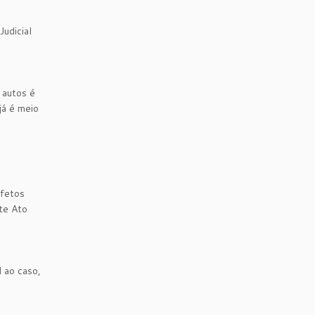
Judicial
 autos é
já é meio
afetos
te Ato
 ao caso,