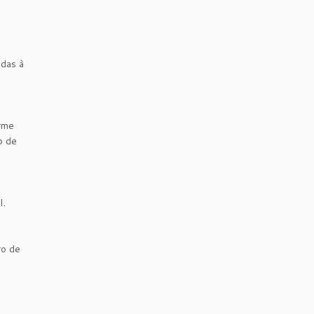
adas à
rme
o de
I.
ro de