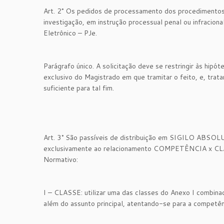
Art. 2° Os pedidos de processamento dos procedimentos
investigação, em instrução processual penal ou infraciona
Eletrônico – PJe.
Parágrafo único. A solicitação deve se restringir às hipó
exclusivo do Magistrado em que tramitar o feito, e, trat
suficiente para tal fim.
Art. 3° São passíveis de distribuição em SIGILO ABSOL
exclusivamente ao relacionamento COMPETÊNCIA x CLA
Normativo:
I – CLASSE: utilizar uma das classes do Anexo I comb
além do assunto principal, atentando-se para a competên