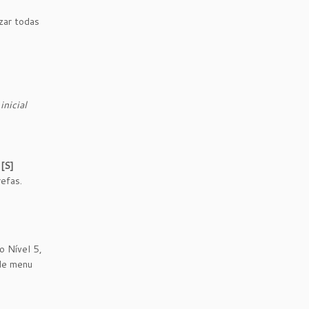
zar todas
inicial
[S]
efas.
o Nível 5,
 de menu