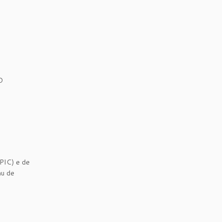
O
(PIC) e de
au de