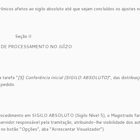
trônicos afetos ao sigilo absoluto até que sejam concluídos os ajustes 
Seção II
 DE PROCESSAMENTO NO JUÍZO
a tarefa “
[S] Conferência inicial (SIGILO ABSOLUTO)
”, das distribui
 pedido.
 procedimento em SIGILO ABSOLUTO (Sigilo Nível 5), o Magistrado far
rvidor responsável pela tramitação, atribuindo-lhe visibilidade dos au
o botão “Opções”, aba “Acrescentar Visualizador”).