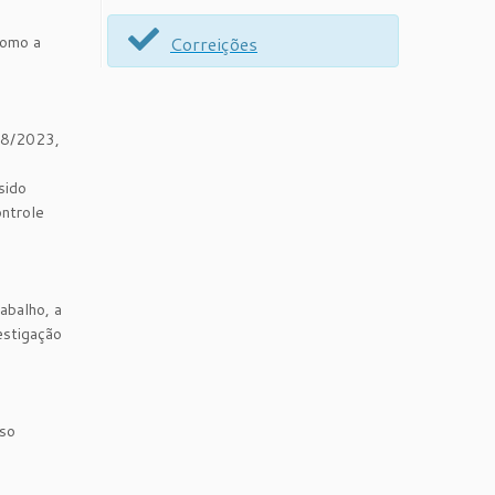
como a
Correições
08/2023,
sido
ontrole
abalho, a
estigação
sso