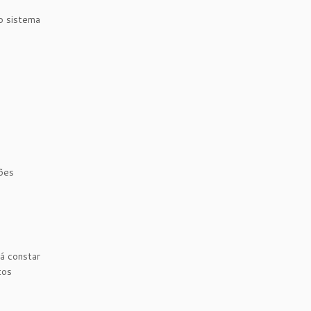
no sistema
ções
á constar
tos