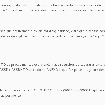
 em sigilo absoluto formulados nos termos desta norma em sede de
l serão diretamente distribuídos pelo interessado no sistema Processo 
teses que efetivamente exijam total sigilosidade, visto que o acesso aos
ando-se de sigilo simples, o peticionamento com a marcação de “sigilo” 
UTO os procedimentos que atendam aos requisitos de cadastramento 
SSE x ASSUNTO arrolado no ANEXO I, que faz parte integrante des
inada com o assunto de SIGILO ABSOLUTO (90000 ou 90001) aplicável
cia pertinente.