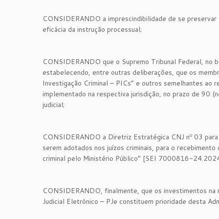
CONSIDERANDO a imprescindibilidade de se preservar o s
eficácia da instrução processual;
CONSIDERANDO que o Supremo Tribunal Federal, no boj
estabelecendo, entre outras deliberações, que os memb
Investigação Criminal – PICs” e outros semelhantes ao res
implementado na respectiva jurisdição, no prazo de 90 (no
judicial;
CONSIDERANDO a Diretriz Estratégica CNJ nº 03 para o 
serem adotados nos juízos criminais, para o recebimento
criminal pelo Ministério Público” [SEI 7000816-24.202
CONSIDERANDO, finalmente, que os investimentos na mel
Judicial Eletrônico – PJe constituem prioridade desta Adm