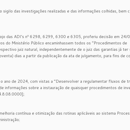
igilo das investigações realizadas e das informações colhidas, bem 
o das ADI’s nº 6298, 6299, 6300 e 6305, proferiu decisão em 24/
ros do Ministério Público encaminhassem todos os “Procedimentos de
pectivo juiz natural, independentemente de o juiz das garantias já ter 
venta) dias a partir da publicação da ata de julgamento, para fins de c
ano de 2024, com vistas a “Desenvolver a regulamentar fluxos de tr
 de informações sobre a instauração de quaisquer procedimentos de inv
4.8.08.0000];
horia contínua e otimização das rotinas aplicáveis ao sistema Proce
inistração;