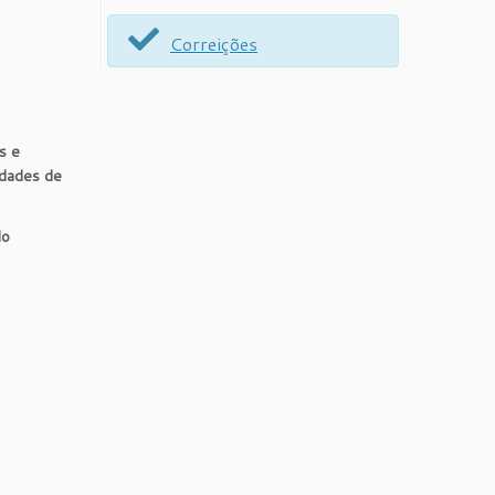
Correições
s e
idades de
do