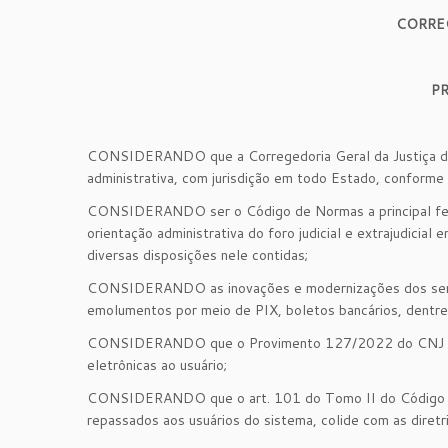
CORRE
P
CONSIDERANDO que a Corregedoria Geral da Justiça do Es
administrativa, com jurisdição em todo Estado, conform
CONSIDERANDO ser o Código de Normas a principal ferra
orientação administrativa do foro judicial e extrajudici
diversas disposições nele contidas;
CONSIDERANDO as inovações e modernizações dos serviç
emolumentos por meio de PIX, boletos bancários, dentr
CONSIDERANDO que o Provimento 127/2022 do CNJ permi
eletrônicas ao usuário;
CONSIDERANDO que o art. 101 do Tomo II do Código de
repassados aos usuários do sistema, colide com as dire