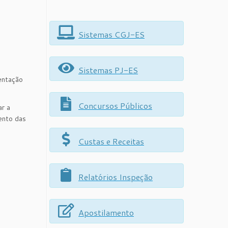
Sistemas CGJ-ES
Sistemas PJ-ES
entação
Concursos Públicos
r a
mento das
Custas e Receitas
Relatórios Inspeção
Apostilamento