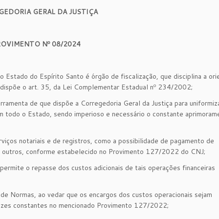
GEDORIA GERAL DA JUSTIÇA
ROVIMENTO Nº 08/2024
tado do Espírito Santo é órgão de fiscalização, que disciplina a ori
e dispõe o art. 35, da Lei Complementar Estadual nº 234/2002;
menta de que dispõe a Corregedoria Geral da Justiça para uniformiza
al em todo o Estado, sendo imperioso e necessário o constante aprimora
os notariais e de registros, como a possibilidade de pagamento de
e outros, conforme estabelecido no Provimento 127/2022 do CNJ;
te o repasse dos custos adicionais de tais operações financeiras
 Normas, ao vedar que os encargos dos custos operacionais sejam
trizes constantes no mencionado Provimento 127/2022;